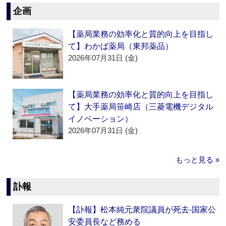
企画
【薬局業務の効率化と質的向上を目指し
て】わかば薬局（東邦薬品）
2026年07月31日 (金)
【薬局業務の効率化と質的向上を目指し
て】大手薬局笹崎店（三菱電機デジタル
イノベーション）
2026年07月31日 (金)
もっと見る »
訃報
【訃報】松本純元衆院議員が死去‐国家公
安委員長など務める