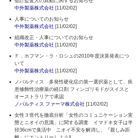
会計監査人の異動に関するお知らせ
中外製薬株式会社
[11/02/02]
人事についてのお知らせ
中外製薬株式会社
[11/02/02]
組織改正・人事についてのお知らせ
中外製薬株式会社
[11/02/02]
Ｆ．ホフマン・ラ・ロシュの2010年度決算発表につ
いて
中外製薬株式会社
[11/02/02]
ノバルティス 多発性硬化症の第一選択薬として、疾
患修飾性治療薬の経口剤 フィンゴリモドがスイスと
オーストラリアで承認
ノバルティス ファーマ株式会社
[11/02/02]
女性３世代を徹底分析「女性のコミュニケーション実
態とニオイの意識」に関する調査 イマドキ女子は半
径36cmで臭活中 ニオイ不安を解消し、『親しみ距
離』にエントリーしよう!!