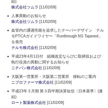
結)
株式会社ツムラ
[11/02/09]
人事異動のお知らせ
株式会社ツムラ
[11/02/09]
血管内の通過性能を追求したテーパーデザイン テル
モPTCAガイドワイヤー「Runthrough NS Tapered」
を発売
テルモ株式会社
[11/02/09]
平成23年4月1日付 組織改定ならびに取締役および
執行役員の異動に関するお知らせ
ニチバン株式会社
[11/02/09]
大阪第一営業所・大阪第二営業所 移転のご案内
ニプロファーマ株式会社
[11/02/09]
平成23年３月期 第３四半期決算短信〔日本基準〕(連
結)
ロート製薬株式会社
[11/02/09]