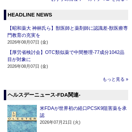
HEADLINE NEWS
【昭和薬大 神林氏ら】獣医師と薬剤師に認識差‐獣医療専
門教育の充実を
2026年08月07日 (金)
【厚労省検討会】OTC類似薬で中間整理‐77成分1042品
目が対象に
2026年08月07日 (金)
もっと見る »
ヘルスデーニュース‐FDA関連‐
米FDAが世界初の経口PCSK9阻害薬を承
認
2026年07月21日 (火)