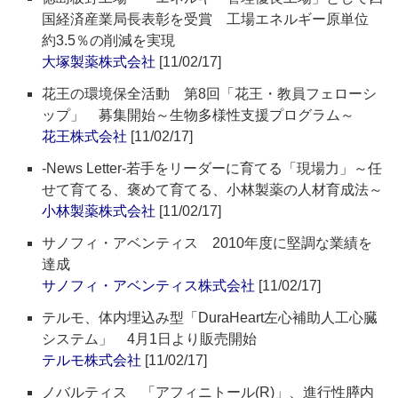
国経済産業局長表彰を受賞 工場エネルギー原単位
約3.5％の削減を実現
大塚製薬株式会社
[11/02/17]
花王の環境保全活動 第8回「花王・教員フェローシ
ップ」 募集開始～生物多様性支援プログラム～
花王株式会社
[11/02/17]
-News Letter-若手をリーダーに育てる「現場力」～任
せて育てる、褒めて育てる、小林製薬の人材育成法～
小林製薬株式会社
[11/02/17]
サノフィ・アベンティス 2010年度に堅調な業績を
達成
サノフィ・アベンティス株式会社
[11/02/17]
テルモ、体内埋込み型「DuraHeart左心補助人工心臓
システム」 4月1日より販売開始
テルモ株式会社
[11/02/17]
ノバルティス 「アフィニトール(R)」、進行性膵内