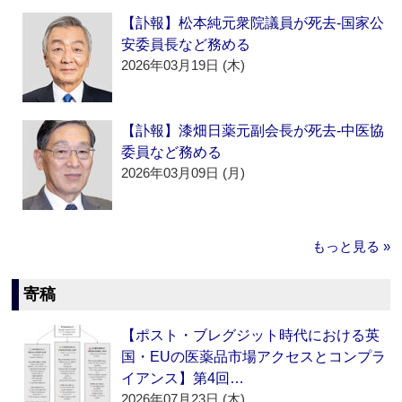
【訃報】松本純元衆院議員が死去‐国家公
安委員長など務める
2026年03月19日 (木)
【訃報】漆畑日薬元副会長が死去‐中医協
委員など務める
2026年03月09日 (月)
もっと見る »
寄稿
【ポスト・ブレグジット時代における英
国・EUの医薬品市場アクセスとコンプラ
イアンス】第4回…
2026年07月23日 (木)