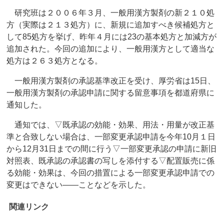
研究班は２００６年３月、一般用漢方製剤の新２１０処
方（実際は２１３処方）に、新規に追加すべき候補処方と
して85処方を挙げ、昨年４月には23の基本処方と加減方が
追加された。今回の追加により、一般用漢方として適当な
処方は２６３処方となる。
一般用漢方製剤の承認基準改正を受け、厚労省は15日、
一般用漢方製剤の承認申請に関する留意事項を都道府県に
通知した。
通知では、▽既承認の効能・効果、用法・用量が改正基
準と合致しない場合は、一部変更承認申請を今年10月１日
から12月31日までの間に行う▽一部変更承認の申請に新旧
対照表、既承認の承認書の写しを添付する▽配置販売に係
る効能・効果は、今回の措置による一部変更承認申請での
変更はできない――ことなどを示した。
関連リンク