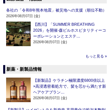
各社の「令和8年熊本地震」被災地への支援（順位不動）
2026年08月07日 (金)
【西川】「SUMMER BREATHING
2026」を開催‐森ビルホスピタリティーコ
ーポレーションとエステ…
2026年08月07日 (金)
もっと見る »
新薬・新製品情報
【新製品】ケラチン極限濃度6800倍以上
×高浸透密着処方で、髪を芯から満たす新
ヘアケアブラン…
2026年08月07日 (金)
【新製品】ハイゼントラを新発売‐高用量化で投与本数削