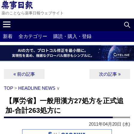
薬のことなら薬事日報ウェブサイト
新着
全カテゴリー
購読・購入・登録
« 前の記事
次の記事 »
TOP
>
HEADLINE NEWS
∨
【厚労省】一般用漢方27処方を正式追
加‐合計263処方に
2011年04月20日 (水)