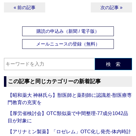
« 前の記事
次の記事 »
購読の申込み（新聞 / 電子版）
メールニュースの登録（無料）
検 索
この記事と同じカテゴリーの新着記事
【昭和薬大 神林氏ら】獣医師と薬剤師に認識差‐獣医療専
門教育の充実を
【厚労省検討会】OTC類似薬で中間整理‐77成分1042品
目が対象に
【アリナミン製薬】「ロゼレム」OTC化し発売‐体内時計