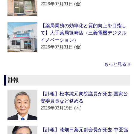
2026年07月31日 (金)
【薬局業務の効率化と質的向上を目指し
て】大手薬局笹崎店（三菱電機デジタル
イノベーション）
2026年07月31日 (金)
もっと見る »
訃報
【訃報】松本純元衆院議員が死去‐国家公
安委員長など務める
2026年03月19日 (木)
【訃報】漆畑日薬元副会長が死去‐中医協