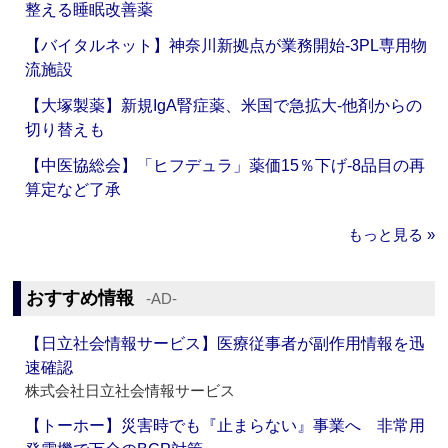
整える睡眠改善薬
【バイタルネット】神奈川新拠点が業務開始‐3PL専用物
流施設
【大塚製薬】新規IgA腎症薬、米国で急拡大‐他剤からの
切り替えも
【中医協総会】「ヒフデュラ」薬価15％下げ‐8品目の再
算定など了承
もっと見る »
おすすめ情報
‐AD‐
【日立社会情報サービス】医療従事者が副作用情報を迅
速確認
株式会社日立社会情報サービス
【トーホー】災害時でも『止まらない』事業へ 非常用