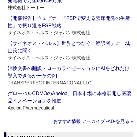
発電機で万全のBCP対策
株式会社トーホー
【開催報告】ウェビナー『FSPで変える臨床開発の生産
性』で振り返るFSP戦略
サイネオス・ヘルス・ジャパン株式会社
【サイネオス・ヘルス】世界とつなぐ「翻訳者」に 城
山氏に聞く
サイネオス・ヘルス・ジャパン株式会社
治験文書の翻訳・ローカライゼーションにAIをどれだけ
導入できるかーその[2]
TRANSPERFECT INTERNATIONAL LLC
グローバルCDMOのApeloa、日本市場に本格展開し医薬
品イノベーションを推進
Apeloa Pharmaceutical
おすすめ情報 アーカイブ ‐AD‐を見る »