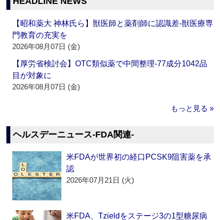
HEADLINE NEWS
【昭和薬大 神林氏ら】獣医師と薬剤師に認識差‐獣医療専
門教育の充実を
2026年08月07日 (金)
【厚労省検討会】OTC類似薬で中間整理‐77成分1042品
目が対象に
2026年08月07日 (金)
もっと見る »
ヘルスデーニュース‐FDA関連‐
米FDAが世界初の経口PCSK9阻害薬を承
認
2026年07月21日 (火)
米FDA、Tzieldをステージ3の1型糖尿病