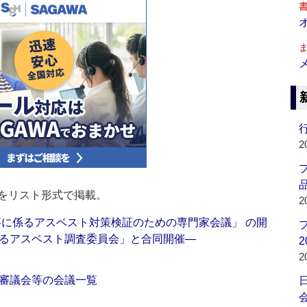
行
2
品
をリスト形式で掲載。
2
事に係るアスベスト対策検証のための専門家会議」 の開
るアスベスト調査委員会」と合同開催―
2
2
審議会等の会議一覧
会