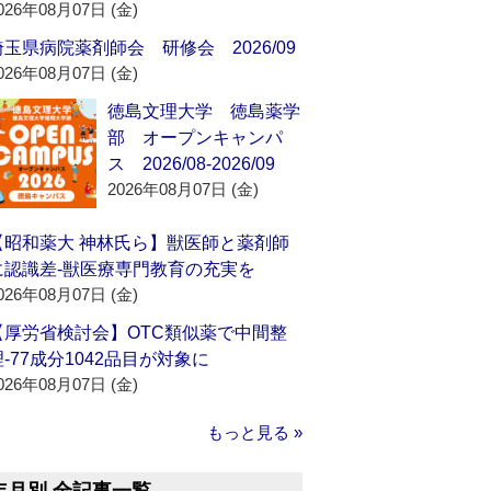
026年08月07日 (金)
埼玉県病院薬剤師会 研修会 2026/09
026年08月07日 (金)
徳島文理大学 徳島薬学
部 オープンキャンパ
ス 2026/08-2026/09
2026年08月07日 (金)
【昭和薬大 神林氏ら】獣医師と薬剤師
に認識差‐獣医療専門教育の充実を
026年08月07日 (金)
【厚労省検討会】OTC類似薬で中間整
理‐77成分1042品目が対象に
026年08月07日 (金)
もっと見る »