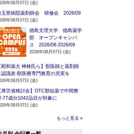
026年08月07日 (金)
埼玉県病院薬剤師会 研修会 2026/09
026年08月07日 (金)
徳島文理大学 徳島薬学
部 オープンキャンパ
ス 2026/08-2026/09
2026年08月07日 (金)
【昭和薬大 神林氏ら】獣医師と薬剤師
に認識差‐獣医療専門教育の充実を
026年08月07日 (金)
【厚労省検討会】OTC類似薬で中間整
理‐77成分1042品目が対象に
026年08月07日 (金)
もっと見る »