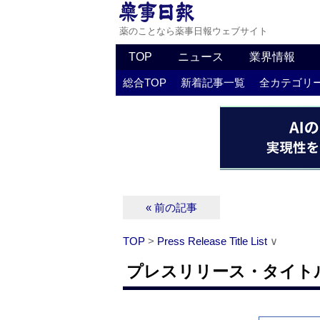
薬のことなら薬事日報ウェブサイト
TOP
ニュース
業界情報
総合TOP
新着記事一覧
全カテゴリ
« 前の記事
TOP
>
Press Release Title List
∨
プレスリリース・タイトルリス