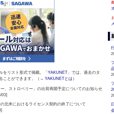
行
2
品
ルをリスト形式で掲載。「
YAKUNET
」では、過去のタ
2
ることができます。（→
YAKUNETとは
）
ヒー、ストロベリー」の出荷再開予定についてのお知らせ
2
/03]
2
ン）の北米におけるライセンス契約の終了について
3]
会