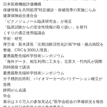
日本医療機能評価機構
保健情報を共同処理”特定健診・保健指導の実施にらみ
健康保険組合連合会
「ピクノジェノール臨床研究会」が発足
「臨床試験からの安全性情報の取り扱い」を発刊
くすりの適正使用協議会
学術・研究
厚労省・新木課長「次期治験活性化計画”中核・拠点病院を
整備、CRCを3000人増員」
慶應義塾先端科学技術シンポジウム
「海外データ、相互利用に工夫を」北里大・竹内氏が国際
同時開発で講演
慶應義塾先端科学技術シンポジウム
分子標的抗癌剤、バイオマーカーのバリデーション確立が
急務
静岡がん会議
学会
展示は３０万人の参加見込む”医学会総会の準備状況を報告