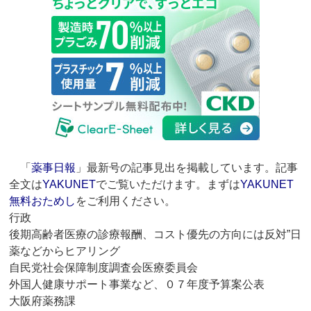
「
薬事日報
」最新号の記事見出を掲載しています。記事
全文は
YAKUNET
でご覧いただけます。まずは
YAKUNET
無料おためし
をご利用ください。
行政
後期高齢者医療の診療報酬、コスト優先の方向には反対”日
薬などからヒアリング
自民党社会保障制度調査会医療委員会
外国人健康サポート事業など、０７年度予算案公表
大阪府薬務課