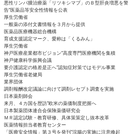
悪性リンパ腫治療薬「リツキシマブ」のＢ型肝炎増悪を警
告”医薬品等安全性情報を公表
厚生労働省
一般薬の添付文書情報を３月から提供
医薬品医療機器総合機構
育成支援認定マーク、愛称は「くるみん」
厚生労働省
神戸医療産業都市ビジョン”高度専門医療機関を集積
神戸健康科学振興会議
要介護認定の格差是正へ”認知症対策ではモデル事業
厚生労働省老健局
業界団体
調剤報酬改定議論に向けて調剤レセプト調査を実施
日本薬剤師会
来月、４カ国を歴訪”欧米の薬価制度把握へ
日本製薬団体連合会保険薬価研究会
ＭＲ認定試験・教育研修、具体策策定し抜本改革
医薬情報担当者教育センター
「医療安全情報」第３号を発刊”浣腸の実施に注意喚起