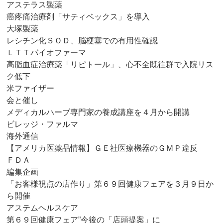
アステラス製薬
癌疼痛治療剤「サティベックス」を導入
大塚製薬
レシチン化ＳＯＤ、脳梗塞での有用性確認
ＬＴＴバイオファーマ
高脂血症治療薬「リピトール」、心不全既往群で入院リス
ク低下
米ファイザー
会と催し
メディカルハーブ専門家の養成講座を４月から開講
ビレッジ・ファルマ
海外通信
【アメリカ医薬品情報】ＧＥ社医療機器のＧＭＰ違反
ＦＤＡ
編集企画
「お客様視点の店作り」第６９回健康フェアを３月９日か
ら開催
アステムヘルスケア
第６９回健康フェア”今後の「店頭提案」に