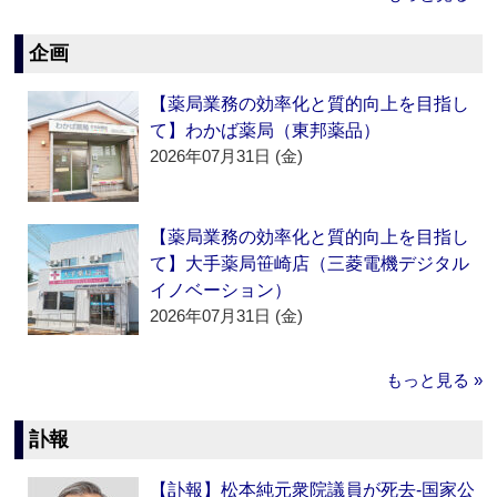
企画
【薬局業務の効率化と質的向上を目指し
て】わかば薬局（東邦薬品）
2026年07月31日 (金)
【薬局業務の効率化と質的向上を目指し
て】大手薬局笹崎店（三菱電機デジタル
イノベーション）
2026年07月31日 (金)
もっと見る »
訃報
【訃報】松本純元衆院議員が死去‐国家公