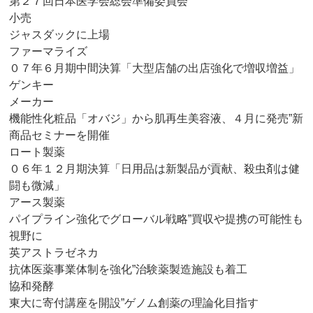
第２７回日本医学会総会準備委員会
小売
ジャスダックに上場
ファーマライズ
０７年６月期中間決算「大型店舗の出店強化で増収増益」
ゲンキー
メーカー
機能性化粧品「オバジ」から肌再生美容液、４月に発売”新
商品セミナーを開催
ロート製薬
０６年１２月期決算「日用品は新製品が貢献、殺虫剤は健
闘も微減」
アース製薬
パイプライン強化でグローバル戦略”買収や提携の可能性も
視野に
英アストラゼネカ
抗体医薬事業体制を強化”治験薬製造施設も着工
協和発酵
東大に寄付講座を開設”ゲノム創薬の理論化目指す