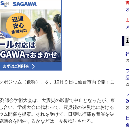
行
2
品
ポジウム（仮称）」を、10月９日に仙台市内で開くこ
2
薬剤師会学術大会は、大震災の影響で中止となったが、東
2
し合い、学術大会に代わって、震災後の被災地における
2
ウム開催を提案。それを受けて、日薬執行部も開催を決
協議会を開催するかなどは、今後検討される。
会