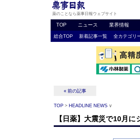
薬のことなら薬事日報ウェブサイト
TOP
ニュース
業界情報
総合TOP
新着記事一覧
全カテゴリ
« 前の記事
TOP
>
HEADLINE NEWS
∨
【日薬】大震災で10月に