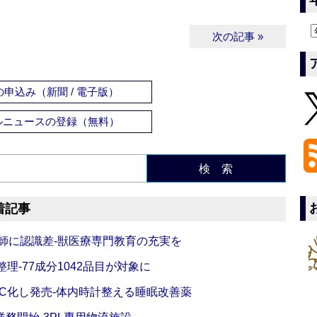
次の記事 »
申込み（新聞 / 電子版）
ルニュースの登録（無料）
検 索
着記事
師に認識差‐獣医療専門教育の充実を
理‐77成分1042品目が対象に
C化し発売‐体内時計整える睡眠改善薬