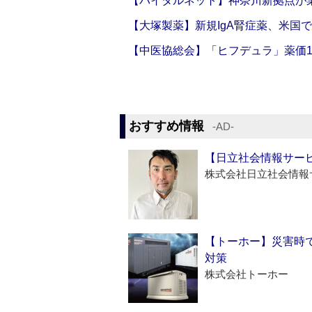
【バイタルネット】神奈川新拠点が業
【大塚製薬】新規IgA腎症薬、米国
【中医協総会】「ヒフデュラ」薬価1
おすすめ情報
‐AD‐
【日立社会情報サー
株式会社日立社会情報
【トーホー】災害時
対策
株式会社トーホー