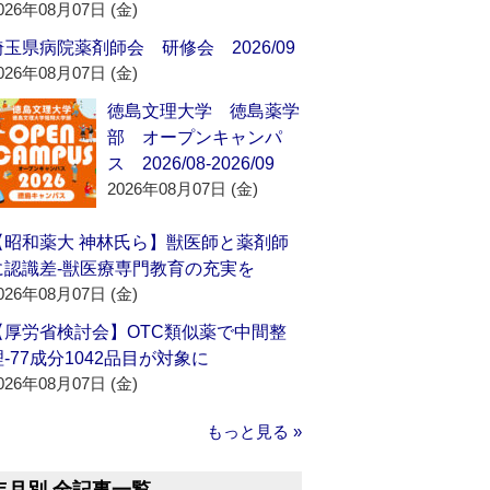
026年08月07日 (金)
埼玉県病院薬剤師会 研修会 2026/09
026年08月07日 (金)
徳島文理大学 徳島薬学
部 オープンキャンパ
ス 2026/08-2026/09
2026年08月07日 (金)
【昭和薬大 神林氏ら】獣医師と薬剤師
に認識差‐獣医療専門教育の充実を
026年08月07日 (金)
【厚労省検討会】OTC類似薬で中間整
理‐77成分1042品目が対象に
026年08月07日 (金)
もっと見る »