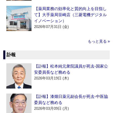
【薬局業務の効率化と質的向上を目指し
て】大手薬局笹崎店（三菱電機デジタル
イノベーション）
2026年07月31日 (金)
もっと見る »
訃報
【訃報】松本純元衆院議員が死去‐国家公
安委員長など務める
2026年03月19日 (木)
【訃報】漆畑日薬元副会長が死去‐中医協
委員など務める
2026年03月09日 (月)