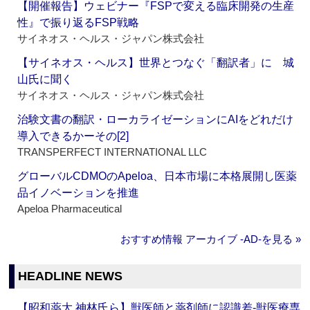
【開催報告】ウェビナー『FSPで変える臨床開発の生産
性』で振り返るFSP戦略
サイネオス・ヘルス・ジャパン株式会社
【サイネオス・ヘルス】世界とつなぐ「翻訳者」に 城
山氏に聞く
サイネオス・ヘルス・ジャパン株式会社
治験文書の翻訳・ローカライゼーションにAIをどれだけ
導入できるかーその[2]
TRANSPERFECT INTERNATIONAL LLC
グローバルCDMOのApeloa、日本市場に本格展開し医薬
品イノベーションを推進
Apeloa Pharmaceutical
おすすめ情報 アーカイブ ‐AD‐を見る »
HEADLINE NEWS
【昭和薬大 神林氏ら】獣医師と薬剤師に認識差‐獣医療専