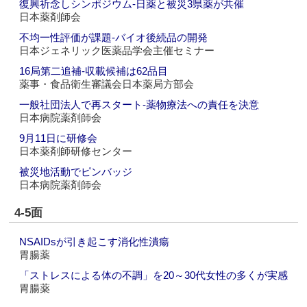
復興祈念しシンポジウム‐日薬と被災3県薬が共催
日本薬剤師会
不均一性評価が課題‐バイオ後続品の開発
日本ジェネリック医薬品学会主催セミナー
16局第二追補‐収載候補は62品目
薬事・食品衛生審議会日本薬局方部会
一般社団法人で再スタート‐薬物療法への責任を決意
日本病院薬剤師会
9月11日に研修会
日本薬剤師研修センター
被災地活動でピンバッジ
日本病院薬剤師会
4-5面
NSAIDsが引き起こす消化性潰瘍
胃腸薬
「ストレスによる体の不調」を20～30代女性の多くが実感
胃腸薬