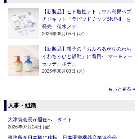
【新製品】ヒト脳性ナトリウム利尿ペプ
チドキット「ラピッドチップBNP-II」を
発売 積水メデ…
2026年08月05日 (水)
【新製品】親子の「おふろあがりのわち
ゃわちゃひと騒動」に着目‐「マー＆ミー
ラッテ」ボデ…
2026年08月03日 (月)
もっと見る »
人事・組織
大津賀会長が退任へ ダイト
2026年07月24日 (金)
事務所を日本橋に移転 日本医療機器産業連合会