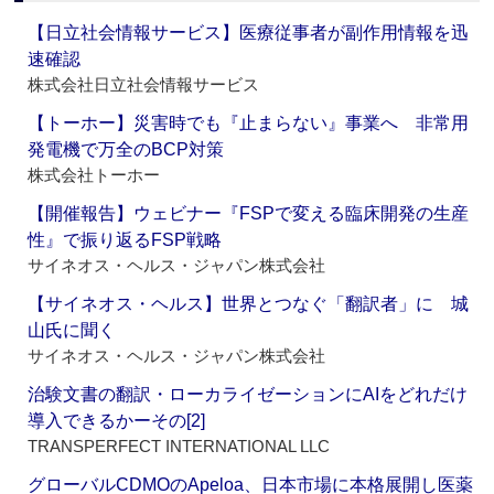
【日立社会情報サービス】医療従事者が副作用情報を迅
速確認
株式会社日立社会情報サービス
【トーホー】災害時でも『止まらない』事業へ 非常用
発電機で万全のBCP対策
株式会社トーホー
【開催報告】ウェビナー『FSPで変える臨床開発の生産
性』で振り返るFSP戦略
サイネオス・ヘルス・ジャパン株式会社
【サイネオス・ヘルス】世界とつなぐ「翻訳者」に 城
山氏に聞く
サイネオス・ヘルス・ジャパン株式会社
治験文書の翻訳・ローカライゼーションにAIをどれだけ
導入できるかーその[2]
TRANSPERFECT INTERNATIONAL LLC
グローバルCDMOのApeloa、日本市場に本格展開し医薬