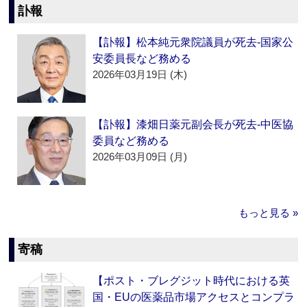
訃報
【訃報】松本純元衆院議員が死去‐国家公
安委員長など務める
2026年03月19日 (木)
【訃報】漆畑日薬元副会長が死去‐中医協
委員など務める
2026年03月09日 (月)
もっと見る »
寄稿
【ポスト・ブレグジット時代における英
国・EUの医薬品市場アクセスとコンプラ