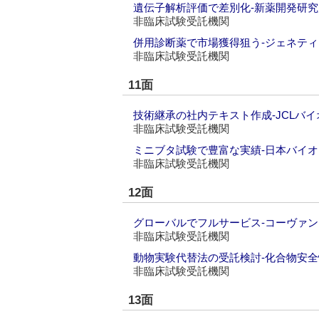
遺伝子解析評価で差別化‐新薬開発研究
非臨床試験受託機関
併用診断薬で市場獲得狙う‐ジェネテ
非臨床試験受託機関
11面
技術継承の社内テキスト作成‐JCLバ
非臨床試験受託機関
ミニブタ試験で豊富な実績‐日本バイ
非臨床試験受託機関
12面
グローバルでフルサービス‐コーヴァ
非臨床試験受託機関
動物実験代替法の受託検討‐化合物安
非臨床試験受託機関
13面