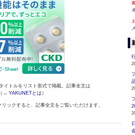
行
2
品
タイトルをリスト形式で掲載。記事全文は
2
（→
YAKUNETとは
）
をクリックすると、記事全文をご覧いただけます。
2
2
会