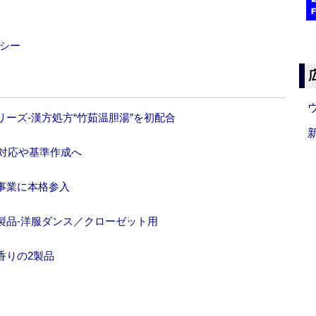
シー
ーズ‐漢方処方“竹茹温胆湯”を初配合
の対応や基準作成へ
事業に本格参入
製品‐洋服ダンス／クローゼット用
香りの2製品