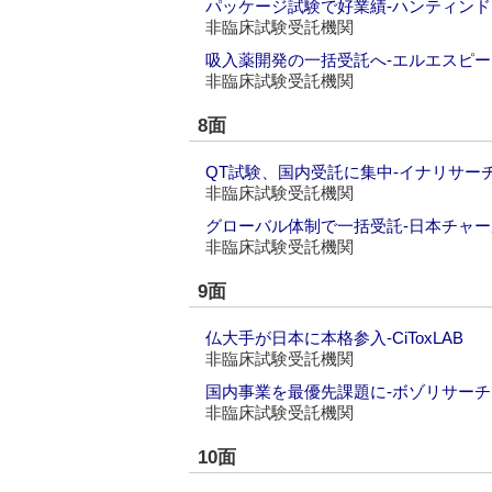
パッケージ試験で好業績‐ハンティン
非臨床試験受託機関
吸入薬開発の一括受託へ‐エルエスピー
非臨床試験受託機関
8面
QT試験、国内受託に集中‐イナリサー
非臨床試験受託機関
グローバル体制で一括受託‐日本チャ
非臨床試験受託機関
9面
仏大手が日本に本格参入‐CiToxLAB
非臨床試験受託機関
国内事業を最優先課題に‐ボゾリサー
非臨床試験受託機関
10面