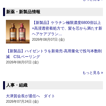
新薬・新製品情報
【新製品】ケラチン極限濃度6800倍以上
×高浸透密着処方で、髪を芯から満たす新
ヘアケアブラン…
2026年08月07日 (金)
【新製品】ハイゼントラを新発売‐高用量化で投与本数削
減 CSLベーリング
2026年08月07日 (金)
もっと見る »
人事・組織
大津賀会長が退任へ ダイト
2026年07月24日 (金)