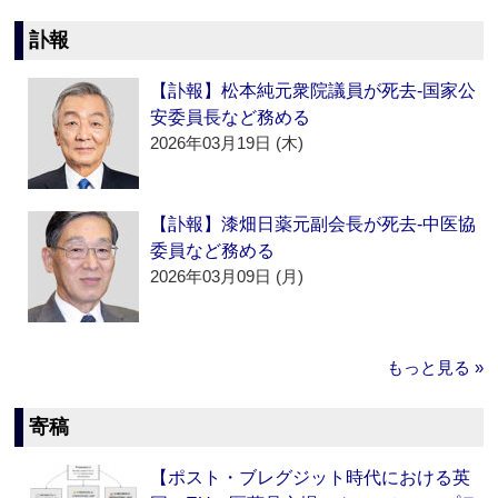
訃報
【訃報】松本純元衆院議員が死去‐国家公
安委員長など務める
2026年03月19日 (木)
【訃報】漆畑日薬元副会長が死去‐中医協
委員など務める
2026年03月09日 (月)
もっと見る »
寄稿
【ポスト・ブレグジット時代における英