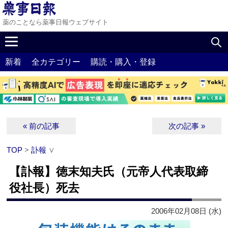
薬のことなら薬事日報ウェブサイト
新着
全カテゴリー
購読・購入・登録
« 前の記事
次の記事 »
TOP
>
訃報
∨
【訃報】徳末知夫氏（元帝人代表取締
役社長）死去
2006年02月08日 (水)