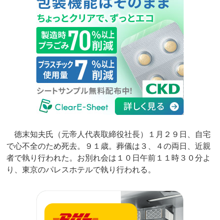
徳末知夫氏（元帝人代表取締役社長）１月２９日、自宅
で心不全のため死去。９１歳。葬儀は３、４の両日、近親
者で執り行われた。お別れ会は１０日午前１１時３０分よ
り、東京のパレスホテルで執り行われる。