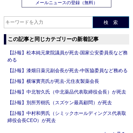
メールニュースの登録（無料）
検 索
この記事と同じカテゴリーの新着記事
【訃報】松本純元衆院議員が死去‐国家公安委員長など務
める
【訃報】漆畑日薬元副会長が死去‐中医協委員など務める
【訃報】横塚實亮氏が死去‐元住友製薬会長
【訃報】中北智久氏（中北薬品代表取締役会長）が死去
【訃報】別所芳樹氏（スズケン最高顧問）が死去
【訃報】中村和男氏（シミックホールディングス代表取
締役会長CEO）が死去