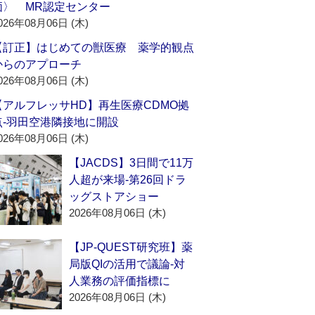
価〉 MR認定センター
026年08月06日 (木)
【訂正】はじめての獣医療 薬学的観点
からのアプローチ
026年08月06日 (木)
【アルフレッサHD】再生医療CDMO拠
点‐羽田空港隣接地に開設
026年08月06日 (木)
【JACDS】3日間で11万
人超が来場‐第26回ドラ
ッグストアショー
2026年08月06日 (木)
【JP-QUEST研究班】薬
局版QIの活用で議論‐対
人業務の評価指標に
2026年08月06日 (木)