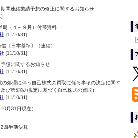
累計期間連結業績予想の修正に関するお知らせ
1]
2四半期（４～９月）付帯資料
社
[11/10/31]
短信〔日本基準〕（連結）
社
[11/10/31]
当予想に関するお知らせ
社
[11/10/31]
数の処理に伴う自己株式の買取に係る事項の決定に関す
項及び第5項の規定に基づく自己株式の買取）
社
[11/10/31]
10月31日現在）
第2四半期決算