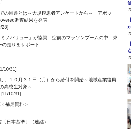
1]
2
での困難とは～大規模患者アンケートから～ アボッ
ncovered調査結果を発表
/28]
2
「アミノバリュー」が協賛 空前のマラソンブームの中 東
ーの走りをサポート
2
1/10/31]
し、１０月３１日（月）から給付を開始～地域産業復興
の高校生対象～
[11/10/31]
算＜補足資料＞
短信〔日本基準〕（連結）