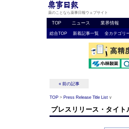
薬のことなら薬事日報ウェブサイト
TOP
ニュース
業界情報
総合TOP
新着記事一覧
全カテゴリ
« 前の記事
TOP
>
Press Release Title List
∨
プレスリリース・タイトルリス