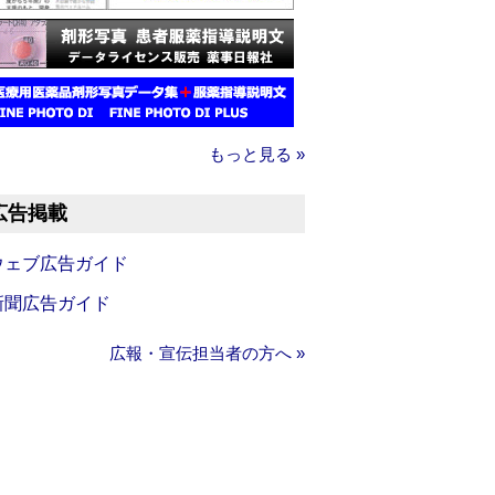
もっと見る »
広告掲載
ウェブ広告ガイド
新聞広告ガイド
広報・宣伝担当者の方へ »