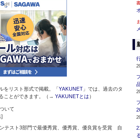
行
2
品
ルをリスト形式で掲載。「
YAKUNET
」では、過去のタ
2
ることができます。（→
YAKUNETとは
）
ついて
2
1]
2
ンテスト3部門で最優秀賞、優秀賞、優良賞を受賞 自