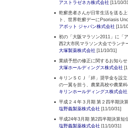
アストラゼネカ株式会社
[11/10/3
乾癬患者さんが日常生活を送る上
ト、世界乾癬デーにPsoriasis U
アボット ジャパン株式会社
[11/10
初の「大阪マラソン2011」に
西2大市民マラソン大会でランナ
大塚製薬株式会社
[11/10/31]
業績予想の修正に関するお知らせ
大塚ホールディングス株式会社
[1
キリンＳＣＪ「絆」奨学金を設立
の一翼を担う、農業高校や農業科
キリンホールディングス株式会社
平成２４年３月期 第２四半期決
塩野義製薬株式会社
[11/10/31]
平成24年3月期 第2四半期決算
塩野義製薬株式会社
[11/10/31]