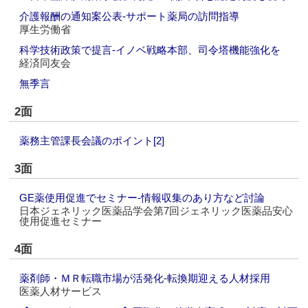
介護報酬の通知案公表‐サポート薬局の訪問指導
厚生労働省
科学技術政策で提言‐イノベ戦略本部、司令塔機能強化を
経済同友会
無季言
2面
薬務主管課長会議のポイント[2]
3面
GE薬使用促進でセミナー‐情報収集のあり方など討論
日本ジェネリック医薬品学会第7回ジェネリック医薬品安心
使用促進セミナー
4面
薬剤師・ＭＲ転職市場が活発化‐転換期迎える人材採用
医薬人材サービス