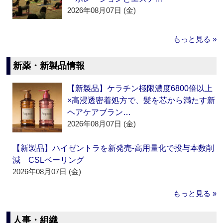
2026年08月07日 (金)
もっと見る »
新薬・新製品情報
【新製品】ケラチン極限濃度6800倍以上
×高浸透密着処方で、髪を芯から満たす新
ヘアケアブラン…
2026年08月07日 (金)
【新製品】ハイゼントラを新発売‐高用量化で投与本数削
減 CSLベーリング
2026年08月07日 (金)
もっと見る »
人事・組織