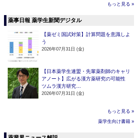
もっと見る »
薬事日報 薬学生新聞デジタル
【薬ゼミ国試対策】計算問題を意識しよ
う
2026年07月31日 (金)
【日本薬学生連盟・先輩薬剤師のキャリ
アノート】広がる漢方薬研究の可能性
ツムラ漢方研究…
2026年07月31日 (金)
もっと見る »
薬学生向け書籍 »
薬業界ニュース解説