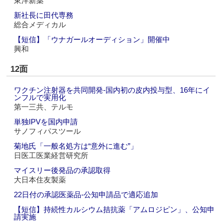
東洋新薬
新社長に田代専務
総合メディカル
【短信】「ウナガールオーディション」開催中
興和
12面
ワクチン注射器を共同開発‐国内初の皮内投与型、16年にイ
ンフルで実用化
第一三共、テルモ
単独IPVを国内申請
サノフィパスツール
菊地氏「一般名処方は“意外に進む”」
日医工医業経営研究所
マイスリー後発品の承認取得
大日本住友製薬
22日付の承認医薬品‐公知申請品で適応追加
【短信】持続性カルシウム拮抗薬「アムロジピン」、公知申
請実施