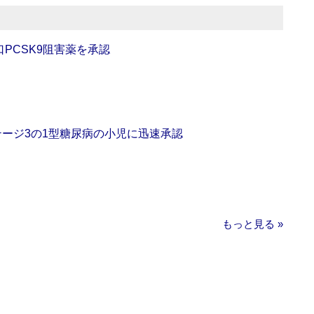
口PCSK9阻害薬を承認
をステージ3の1型糖尿病の小児に迅速承認
もっと見る »