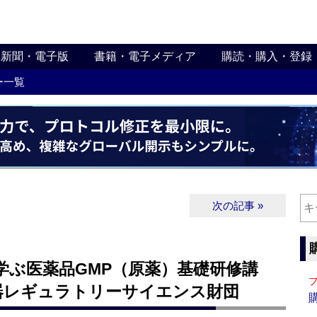
新聞・電子版
書籍・電子メディア
購読・購入・登録
ー一覧
次の記事 »
で学ぶ医薬品GMP（原薬）基礎研修講
器レギュラトリーサイエンス財団