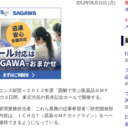
2012年05月21日 (月)
行
2
品
2
エンス財団＝２０１２年度「図解で学ぶ医薬品ＧＭＰ
1の３日間、東京渋谷の長井記念ホールで開催する。
2
2
管理業務担当者、これら業務の従事希望者▽研究開発部
内容は、ＩＣＨＱ７（原薬ＧＭＰガイドライン）をベー
修得できるようになっている。
会