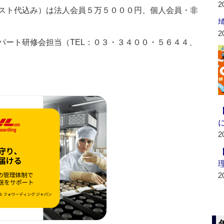
2
スト代込み）は法人会員５万５０００円、個人会員・非
2
ート研修会担当（TEL：０３・３４００・５６４４、
2
2