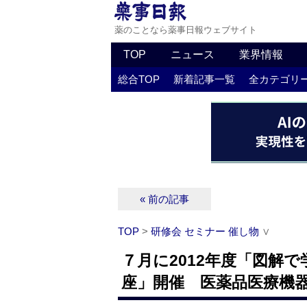
薬のことなら薬事日報ウェブサイト
TOP
ニュース
業界情報
総合TOP
新着記事一覧
全カテゴリ
« 前の記事
TOP
>
研修会 セミナー 催し物
∨
７月に2012年度「図解
座」開催 医薬品医療機