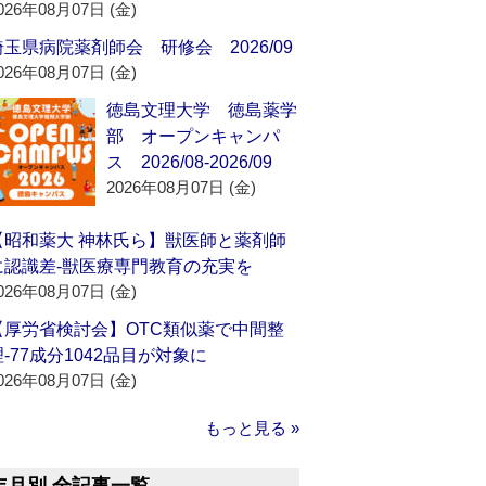
026年08月07日 (金)
埼玉県病院薬剤師会 研修会 2026/09
026年08月07日 (金)
徳島文理大学 徳島薬学
部 オープンキャンパ
ス 2026/08-2026/09
2026年08月07日 (金)
【昭和薬大 神林氏ら】獣医師と薬剤師
に認識差‐獣医療専門教育の充実を
026年08月07日 (金)
【厚労省検討会】OTC類似薬で中間整
理‐77成分1042品目が対象に
026年08月07日 (金)
もっと見る »