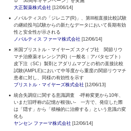
Ｄ 50周年キャンペーン」を実施
大正製薬株式会社
[12/06/14]
ノバルティスの「ジレニア(R)」、第III相直接比較試験
の継続投与試験からの新たなデータにおいて長期有効
性と安全性が示される
ノバルティス ファーマ株式会社
[12/06/14]
米国ブリストル・マイヤーズ スクイブ社 関節リウ
マチ治療薬オレンシア(R)（一般名：アバタセプト）
皮下注（SC）製剤とアダリムマブとの初の直接比較
試験(AMPLE)において中等度から重度の関節リウマチ
患者に対し、同様の有効性を示す
ブリストル・マイヤーズ株式会社
[12/06/13]
統合失調症に関する意識調査 -呼称変更から10年、
いまだ旧呼称の記憶が根強い- 一方で、発症した際
は「隠す」から「積極的に治療する」という意識の変
化も
ヤンセン ファーマ株式会社
[12/06/14]