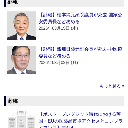
訃報
【訃報】松本純元衆院議員が死去‐国家公
安委員長など務める
2026年03月19日 (木)
【訃報】漆畑日薬元副会長が死去‐中医協
委員など務める
2026年03月09日 (月)
もっと見る »
寄稿
【ポスト・ブレグジット時代における英
国・EUの医薬品市場アクセスとコンプラ
イアンス】第4回…