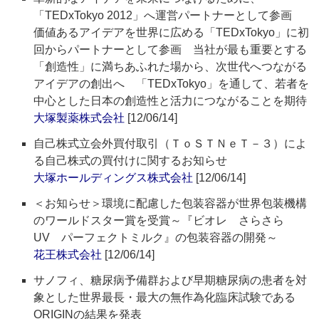
「TEDxTokyo 2012」へ運営パートナーとして参画
価値あるアイデアを世界に広める「TEDxTokyo」に初
回からパートナーとして参画 当社が最も重要とする
「創造性」に満ちあふれた場から、次世代へつながる
アイデアの創出へ 「TEDxTokyo」を通して、若者を
中心とした日本の創造性と活力につながることを期待
大塚製薬株式会社
[12/06/14]
自己株式立会外買付取引（ＴｏＳＴＮｅＴ－３）によ
る自己株式の買付けに関するお知らせ
大塚ホールディングス株式会社
[12/06/14]
＜お知らせ＞環境に配慮した包装容器が世界包装機構
のワールドスター賞を受賞～『ビオレ さらさら
UV パーフェクトミルク』の包装容器の開発～
花王株式会社
[12/06/14]
サノフィ、糖尿病予備群および早期糖尿病の患者を対
象とした世界最長・最大の無作為化臨床試験である
ORIGINの結果を発表