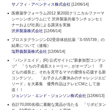
サノフィ・アベンティス株式会社
[12/06/14]
医療薬学フォーラム2012 第20回クリニカルファーマ
シーシンポジウムにて 沢井製薬共催ランチョンセミ
ナーおよび社員による講演を実施
沢井製薬株式会社
[12/06/14]
プロスタグランジンD2受容体拮抗薬「S-555739」の
結果について（速報）
塩野義製薬株式会社
[12/06/14]
「バンドエイド」(R) 公式サイトに“新参加型コンテン
ツ” 「うちの子成長ストーリー」がオープン！ 子
どもの成長と、それを見守るママの愛情を応援する新
コンテンツ。 「お子さんの夏休みのチャレンジエピ
ソード」を大募集 優秀作品はテレビCMとして放
送！！
ジョンソン・エンド・ジョンソン株式会社
[12/06/13]
合計70,000名様に素敵な賞品が当たる 「リポビタン