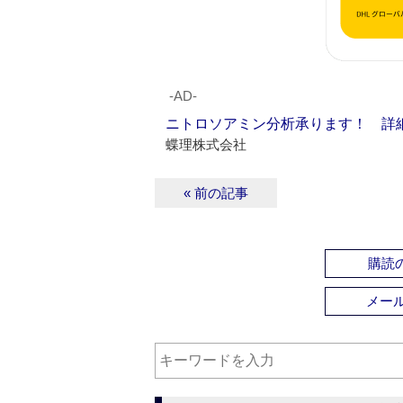
‐AD‐
ニトロソアミン分析承ります！ 詳
蝶理株式会社
« 前の記事
購読の
メー