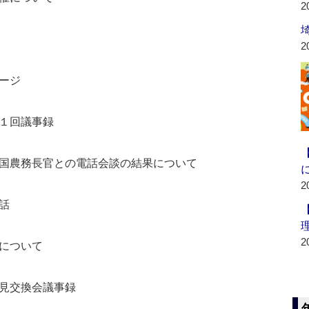
2
2
ージ
１回議事録
国農務長官との電話会談の結果について
2
話
2
について
見交換会議事録