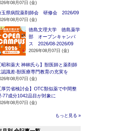
026年08月07日 (金)
埼玉県病院薬剤師会 研修会 2026/09
026年08月07日 (金)
徳島文理大学 徳島薬学
部 オープンキャンパ
ス 2026/08-2026/09
2026年08月07日 (金)
【昭和薬大 神林氏ら】獣医師と薬剤師
に認識差‐獣医療専門教育の充実を
026年08月07日 (金)
【厚労省検討会】OTC類似薬で中間整
理‐77成分1042品目が対象に
026年08月07日 (金)
もっと見る »