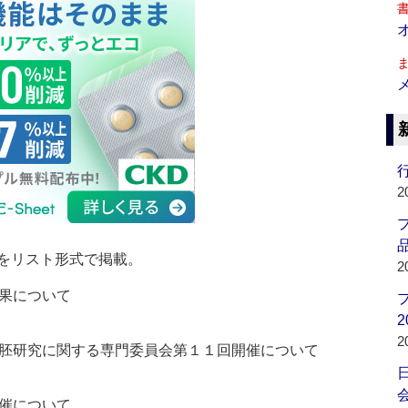
行
2
品
をリスト形式で掲載。
2
果について
2
2
胚研究に関する専門委員会第１１回開催について
会
催について