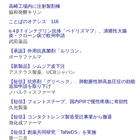
高崎工場内に注射製剤棟
協和発酵キリン
ことばのオアシス 116
α４β７インテグリン抗体「ベドリズマブ」、潰瘍性大腸
炎・クローン病で欧州申請
武田薬品
【承認】外用抗真菌剤「ルリコン」
ポーラファルマ
【新製品】シムジア皮下注
アステラス製薬、UCBジャパン
【短信】抗癌剤「グリベック」、肺動脈性肺高血圧症の効能
追加申請を取り下げ
ノバルティスファーマ
【短信】フェントステープ、国内PIIIで慢性疼痛に有効性
久光製薬
【短信】コンタクトレンズ製造受託事業から撤退
旭化成ファーマ
【短信】創薬共同研究「TaNeDS」を実施
第一三共