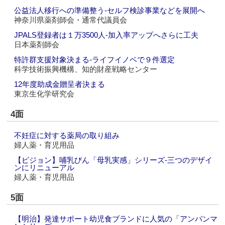
公益法人移行への準備整う‐セルフ検診事業などを展開へ
神奈川県薬剤師会・通常代議員会
JPALS登録者は１万3500人‐加入率アップへさらに工夫
日本薬剤師会
特許群支援対象決まる‐ライフイノベで９件選定
科学技術振興機構、知的財産戦略センター
12年度助成金贈呈者決まる
東京生化学研究会
4面
不妊症に対する薬局の取り組み
婦人薬・育児用品
【ピジョン】哺乳びん「母乳実感」シリーズ‐三つのデザイ
ンにリニューアル
婦人薬・育児用品
5面
【明治】発達サポート幼児食ブランドに人気の「アンパンマ