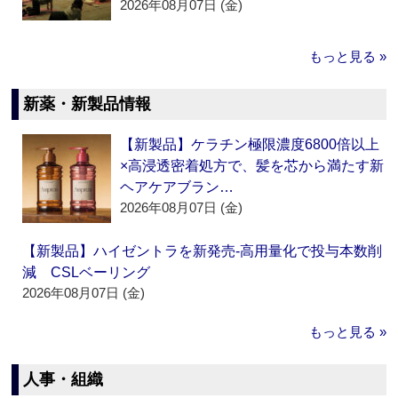
2026年08月07日 (金)
もっと見る »
新薬・新製品情報
【新製品】ケラチン極限濃度6800倍以上
×高浸透密着処方で、髪を芯から満たす新
ヘアケアブラン…
2026年08月07日 (金)
【新製品】ハイゼントラを新発売‐高用量化で投与本数削
減 CSLベーリング
2026年08月07日 (金)
もっと見る »
人事・組織