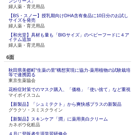
ンシリーズ」
婦人薬・育児用品
【BS・スノー】授乳期向けDHA含有食品に10日分のお試し
サイズを発売
婦人薬・育児用品
【和光堂】具材も量も「BIGサイズ」のベビーフードに４ア
イテム追加
婦人薬・育児用品
6面
秋田県美郷町“生薬の里”構想実現に協力‐薬用植物の試験栽培
等で連携図る
東京生薬協会
花粉症対策でのマスク購入、「価格」「使い捨て」など重視
マイボイスコム
【新製品】「シュミテクト」から爽快感プラスの新製品
グラクソ・スミスクライン
【新製品】スキンケア「潤」に薬用美白クリーム
カネボウ化粧品
４月に登販者生涯学習研修会