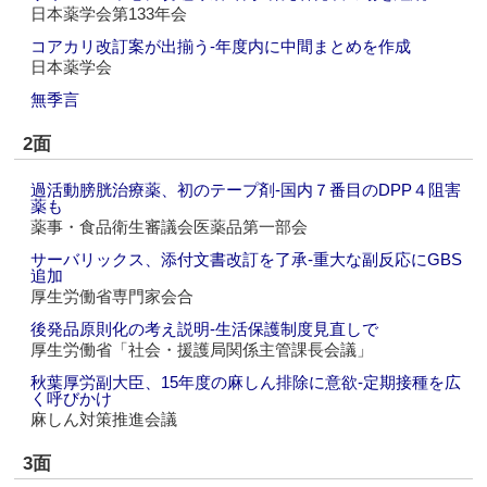
日本薬学会第133年会
コアカリ改訂案が出揃う‐年度内に中間まとめを作成
日本薬学会
無季言
2面
過活動膀胱治療薬、初のテープ剤‐国内７番目のDPP４阻害
薬も
薬事・食品衛生審議会医薬品第一部会
サーバリックス、添付文書改訂を了承‐重大な副反応にGBS
追加
厚生労働省専門家会合
後発品原則化の考え説明‐生活保護制度見直しで
厚生労働省「社会・援護局関係主管課長会議」
秋葉厚労副大臣、15年度の麻しん排除に意欲‐定期接種を広
く呼びかけ
麻しん対策推進会議
3面