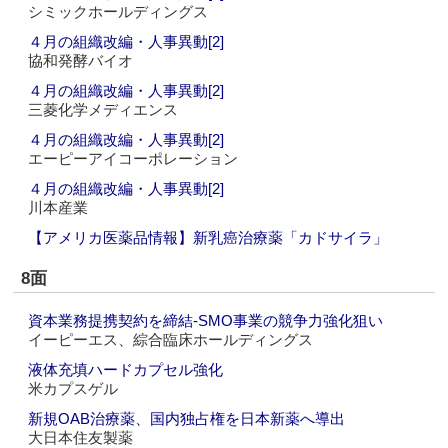
シミックホールディングス
４月の組織改編・人事異動[2]
協和発酵バイオ
４月の組織改編・人事異動[2]
三菱化学メディエンス
４月の組織改編・人事異動[2]
エーピーアイコーポレーション
４月の組織改編・人事異動[2]
川本産業
【アメリカ医薬品情報】新乳癌治療薬「カドサイラ」
8面
資本業務提携契約を締結‐SMO事業の競争力強化狙い
イーピーエス、綜合臨床ホールディングス
液体充填ハードカプセル強化
米カプスゲル
新規OAB治療薬、国内独占権を日本新薬へ導出
大日本住友製薬