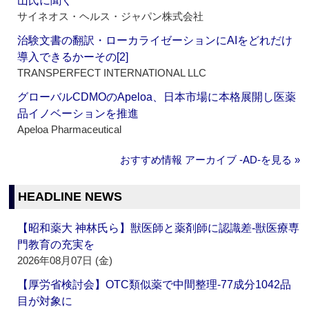
山氏に聞く
サイネオス・ヘルス・ジャパン株式会社
治験文書の翻訳・ローカライゼーションにAIをどれだけ
導入できるかーその[2]
TRANSPERFECT INTERNATIONAL LLC
グローバルCDMOのApeloa、日本市場に本格展開し医薬
品イノベーションを推進
Apeloa Pharmaceutical
おすすめ情報 アーカイブ ‐AD‐を見る »
HEADLINE NEWS
【昭和薬大 神林氏ら】獣医師と薬剤師に認識差‐獣医療専
門教育の充実を
2026年08月07日 (金)
【厚労省検討会】OTC類似薬で中間整理‐77成分1042品
目が対象に