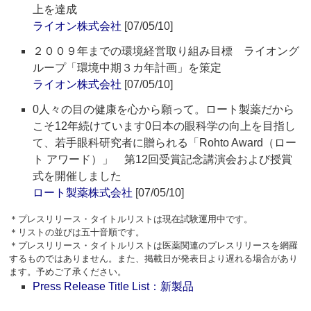
上を達成
ライオン株式会社
[07/05/10]
２００９年までの環境経営取り組み目標 ライオング
ループ「環境中期３カ年計画」を策定
ライオン株式会社
[07/05/10]
0人々の目の健康を心から願って。ロート製薬だから
こそ12年続けています0日本の眼科学の向上を目指し
て、若手眼科研究者に贈られる「Rohto Award（ロー
ト アワード）」 第12回受賞記念講演会および授賞
式を開催しました
ロート製薬株式会社
[07/05/10]
＊プレスリリース・タイトルリストは現在試験運用中です。
＊リストの並びは五十音順です。
＊プレスリリース・タイトルリストは医薬関連のプレスリリースを網羅
するものではありません。また、掲載日が発表日より遅れる場合があり
ます。予めご了承ください。
Press Release Title List：新製品