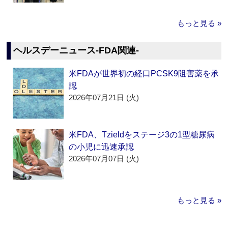
もっと見る »
ヘルスデーニュース‐FDA関連‐
米FDAが世界初の経口PCSK9阻害薬を承
認
2026年07月21日 (火)
米FDA、Tzieldをステージ3の1型糖尿病
の小児に迅速承認
2026年07月07日 (火)
もっと見る »