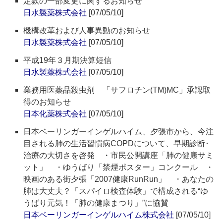
定款の一部変更に関するお知らせ
日水製薬株式会社
[07/05/10]
機構改革および人事異動のお知らせ
日水製薬株式会社
[07/05/10]
平成19年３月期決算短信
日水製薬株式会社
[07/05/10]
業務用医薬品殺虫剤 「サフロチン(TM)MC」承認取
得のお知らせ
日本化薬株式会社
[07/05/10]
日本ベーリンガーインゲルハイム、夕張市から、今注
目される肺の生活習慣病COPDについて、早期診断･
治療の大切さを啓発 ・市民公開講座「肺の健康サミ
ット」 ・ゆうばり「禁煙ポスター」コンクール ・
映画のある街夕張「2007健康RunRun」 ・あなたの
肺は大丈夫？「スパイロ検査体験」で構成される“ゆ
うばり元気！「肺の健康まつり」”に協賛
日本ベーリンガーインゲルハイム株式会社
[07/05/10]