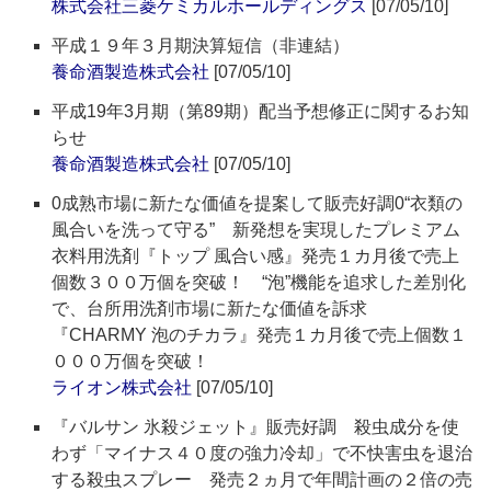
株式会社三菱ケミカルホールディングス
[07/05/10]
平成１９年３月期決算短信（非連結）
養命酒製造株式会社
[07/05/10]
平成19年3月期（第89期）配当予想修正に関するお知
らせ
養命酒製造株式会社
[07/05/10]
0成熟市場に新たな価値を提案して販売好調0“衣類の
風合いを洗って守る” 新発想を実現したプレミアム
衣料用洗剤『トップ 風合い感』発売１カ月後で売上
個数３００万個を突破！ “泡”機能を追求した差別化
で、台所用洗剤市場に新たな価値を訴求
『CHARMY 泡のチカラ』発売１カ月後で売上個数１
０００万個を突破！
ライオン株式会社
[07/05/10]
『バルサン 氷殺ジェット』販売好調 殺虫成分を使
わず「マイナス４０度の強力冷却」で不快害虫を退治
する殺虫スプレー 発売２ヵ月で年間計画の２倍の売