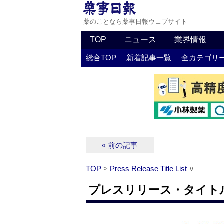
薬のことなら薬事日報ウェブサイト
TOP
ニュース
業界情報
総合TOP
新着記事一覧
全カテゴリ
« 前の記事
TOP
>
Press Release Title List
∨
プレスリリース・タイトルリス