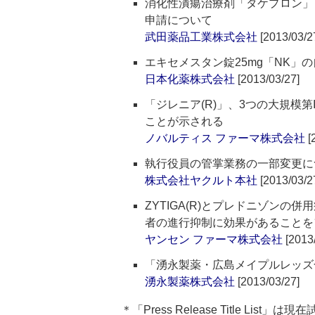
消化性潰瘍治療剤「タケプロン」
申請について
武田薬品工業株式会社
[2013/03/2
エキセメスタン錠25mg「NK」
日本化薬株式会社
[2013/03/27]
「ジレニア(R)」、3つの大規模
ことが示される
ノバルティス ファーマ株式会社
[
執行役員の管掌業務の一部変更に
株式会社ヤクルト本社
[2013/03/2
ZYTIGA(R)とプレドニゾン
者の進行抑制に効果があることを
ヤンセン ファーマ株式会社
[2013/
「湧永製薬・広島メイプルレッズ
湧永製薬株式会社
[2013/03/27]
＊「Press Release Title List