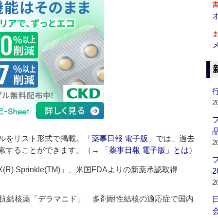
行
2
品
ルをリスト形式で掲載。「
薬事日報 電子版
」では、過去
2
索することができます。（→
「薬事日報 電子版」とは
）
R) Sprinkle(TM)」、米国FDAよりの新薬承認取得
2
2
抗結核薬「デラマニド」 多剤耐性結核の適応症で国内
会