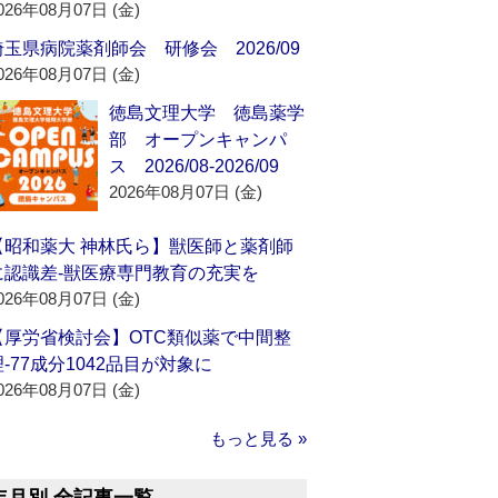
026年08月07日 (金)
埼玉県病院薬剤師会 研修会 2026/09
026年08月07日 (金)
徳島文理大学 徳島薬学
部 オープンキャンパ
ス 2026/08-2026/09
2026年08月07日 (金)
【昭和薬大 神林氏ら】獣医師と薬剤師
に認識差‐獣医療専門教育の充実を
026年08月07日 (金)
【厚労省検討会】OTC類似薬で中間整
理‐77成分1042品目が対象に
026年08月07日 (金)
もっと見る »