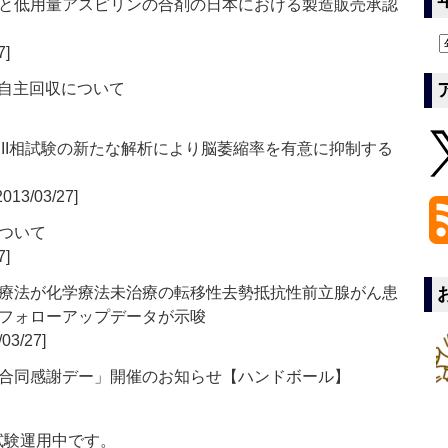
と低用量アスピリンの合剤の日本における製造販売承認
7]
の自主回収について
第III相試験の新たな解析により脳萎縮率を有意に抑制する
2013/03/27]
ついて
7]
の併用療法が化学療法未治療の転移性去勢抵抗性前立腺がん患
フォローアップデータが示唆
03/27]
合同感謝デー」開催のお知らせ【ハンドボール】
」は現在試験運用中です。