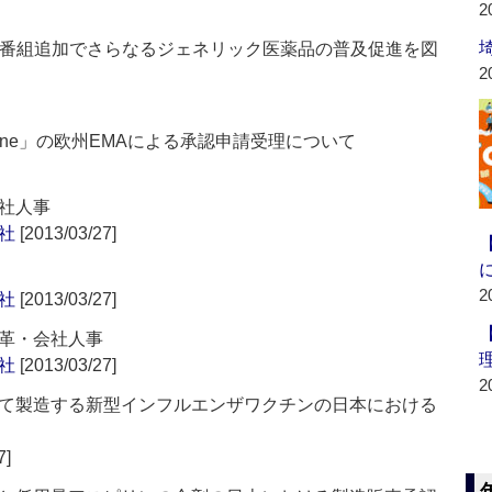
2
～2番組追加でさらなるジェネリック医薬品の普及促進を図
2
fene」の欧州EMAによる承認申請受理について
社人事
社
[2013/03/27]
2
社
[2013/03/27]
革・会社人事
社
[2013/03/27]
2
て製造する新型インフルエンザワクチンの日本における
7]