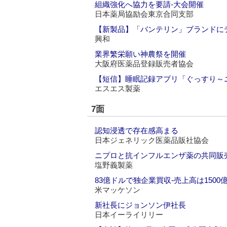
組織強化へ協力を要請‐大会開催
日本薬局協励会東京合同支部
【新製品】「バンテリン」ブランドに
興和
業界繁栄願い神農祭を開催
大阪府医薬品登録販売者協会
【短信】睡眠記録アプリ「ぐっすり～
エスエス製薬
7面
認知浸透で存在感高まる
日本ジェネリック医薬品販社協会
ニプロと抗インフルエンザ薬の共同販
塩野義製薬
83億ドルで独企業買収‐売上高は1500
米マッケソン
新社長にジョンソン伊社長
日本イーライリリー