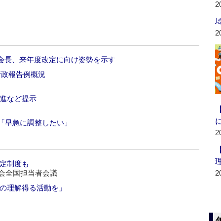
2
2
副会長、来年度改定に向け姿勢を示す
生行政報告例概況
推進など提示
「早急に調整したい」
2
認定制度も
部会全国担当者会議
2
民の理解得る活動を」