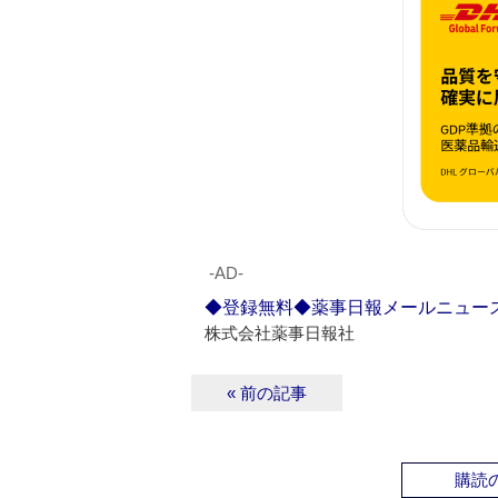
‐AD‐
◆登録無料◆薬事日報メールニュー
株式会社薬事日報社
« 前の記事
購読の