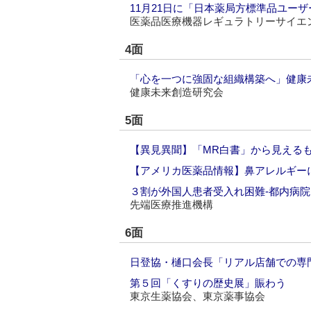
11月21日に「日本薬局方標準品ユー
医薬品医療機器レギュラトリーサイエ
4面
「心を一つに強固な組織構築へ」健康
健康未来創造研究会
5面
【異見異聞】「MR白書」から見えるも
【アメリカ医薬品情報】鼻アレルギー
３割が外国人患者受入れ困難‐都内病
先端医療推進機構
6面
日登協・樋口会長「リアル店舗での専
第５回「くすりの歴史展」賑わう
東京生薬協会、東京薬事協会