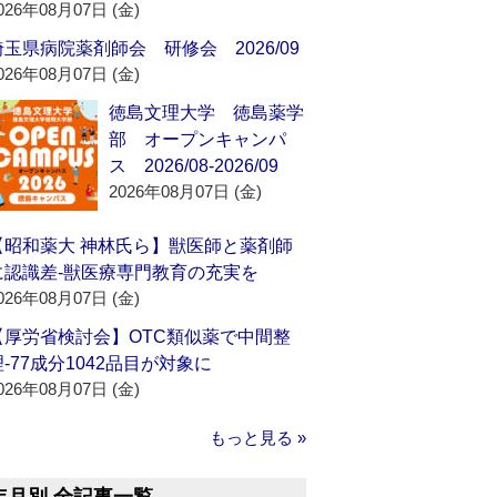
026年08月07日 (金)
埼玉県病院薬剤師会 研修会 2026/09
026年08月07日 (金)
徳島文理大学 徳島薬学
部 オープンキャンパ
ス 2026/08-2026/09
2026年08月07日 (金)
【昭和薬大 神林氏ら】獣医師と薬剤師
に認識差‐獣医療専門教育の充実を
026年08月07日 (金)
【厚労省検討会】OTC類似薬で中間整
理‐77成分1042品目が対象に
026年08月07日 (金)
もっと見る »