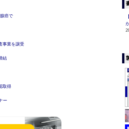
の腺癌で
2
査事業を譲受
締結
認取得
ナー