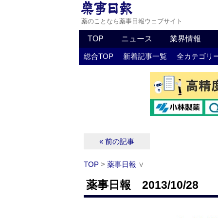
薬のことなら薬事日報ウェブサイト
TOP
ニュース
業界情報
総合TOP
新着記事一覧
全カテゴリ
« 前の記事
TOP
>
薬事日報
∨
薬事日報 2013/10/28