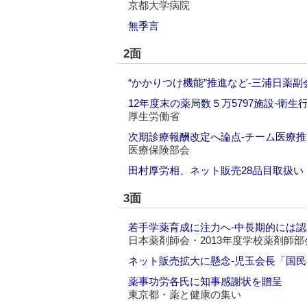
京都大学病院
無季言
2面
“かかりつけ機能”推進など‐三浦日薬
12年度末の薬局数５万5797施設‐衛
厚生労働省
次期診療報酬改定へ論点‐チーム医療
医療保険部会
田村厚労相、ネット販売28品目取扱い
3面
若手学薬育成に注力へ‐中長期的には
日本薬剤師会・2013年度学校薬剤師
ネット販売拡大に懸念‐児玉会長「国
薬事功労各氏に知事感謝状を贈呈
東京都・薬と健康の集い