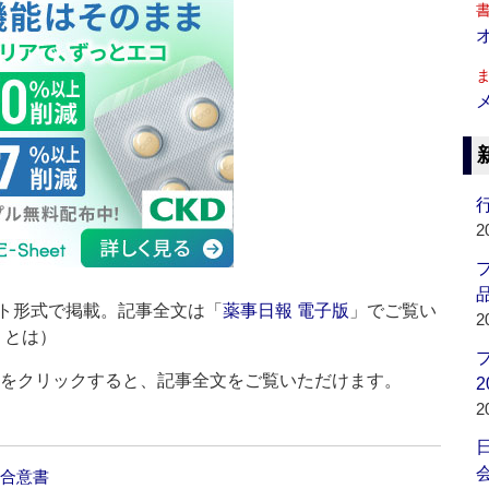
行
2
品
ト形式で掲載。記事全文は「
薬事日報 電子版
」でご覧い
2
」とは）
ルをクリックすると、記事全文をご覧いただけます。
2
2
会
と合意書