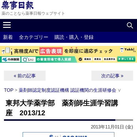
薬のことなら薬事日報ウェブサイト
新着
全カテゴリー
購読・購入・登録
« 前の記事
次の記事 »
TOP
>
薬剤師認定制度認証機構 認証機関の生涯研修会
∨
東邦大学薬学部 薬剤師生涯学習講
座 2013/12
2013年11月01日 (金)