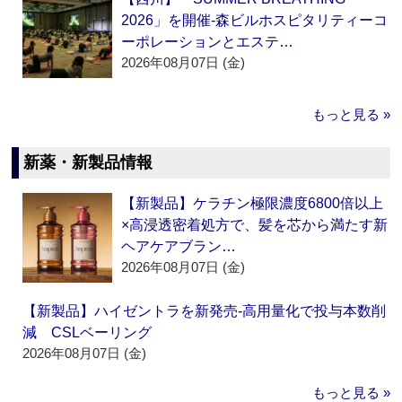
2026」を開催‐森ビルホスピタリティーコ
ーポレーションとエステ…
2026年08月07日 (金)
もっと見る »
新薬・新製品情報
【新製品】ケラチン極限濃度6800倍以上
×高浸透密着処方で、髪を芯から満たす新
ヘアケアブラン…
2026年08月07日 (金)
【新製品】ハイゼントラを新発売‐高用量化で投与本数削
減 CSLベーリング
2026年08月07日 (金)
もっと見る »