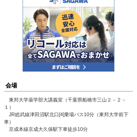
会場
東邦大学薬学部大講義室（千葉県船橋市三山２－２－
１）
JR総武線津田沼駅北口[4]乗場バス10分（東邦大学前下
車）
京成本線京成大久保駅下車徒歩10分