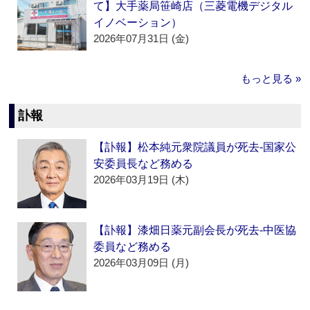
て】大手薬局笹崎店（三菱電機デジタル
イノベーション）
2026年07月31日 (金)
もっと見る »
訃報
【訃報】松本純元衆院議員が死去‐国家公
安委員長など務める
2026年03月19日 (木)
【訃報】漆畑日薬元副会長が死去‐中医協
委員など務める
2026年03月09日 (月)