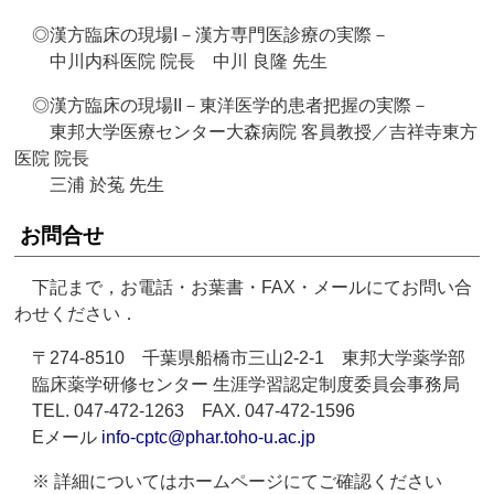
◎漢方臨床の現場I－漢方専門医診療の実際－
中川内科医院 院長 中川 良隆 先生
◎漢方臨床の現場II－東洋医学的患者把握の実際－
東邦大学医療センター大森病院 客員教授／吉祥寺東方
医院 院長
三浦 於菟 先生
お問合せ
下記まで，お電話・お葉書・FAX・メールにてお問い合
わせください．
〒274-8510 千葉県船橋市三山2-2-1 東邦大学薬学部
臨床薬学研修センター 生涯学習認定制度委員会事務局
TEL. 047-472-1263 FAX. 047-472-1596
Eメール
info-cptc@phar.toho-u.ac.jp
※ 詳細についてはホームページにてご確認ください