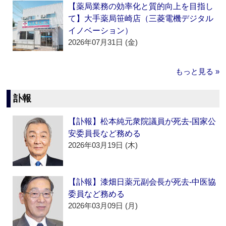
【薬局業務の効率化と質的向上を目指し
て】大手薬局笹崎店（三菱電機デジタル
イノベーション）
2026年07月31日 (金)
もっと見る »
訃報
【訃報】松本純元衆院議員が死去‐国家公
安委員長など務める
2026年03月19日 (木)
【訃報】漆畑日薬元副会長が死去‐中医協
委員など務める
2026年03月09日 (月)