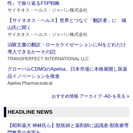
性』で振り返るFSP戦略
サイネオス・ヘルス・ジャパン株式会社
【サイネオス・ヘルス】世界とつなぐ「翻訳者」に 城
山氏に聞く
サイネオス・ヘルス・ジャパン株式会社
治験文書の翻訳・ローカライゼーションにAIをどれだけ
導入できるかーその[2]
TRANSPERFECT INTERNATIONAL LLC
グローバルCDMOのApeloa、日本市場に本格展開し医薬
品イノベーションを推進
Apeloa Pharmaceutical
おすすめ情報 アーカイブ ‐AD‐を見る »
HEADLINE NEWS
【昭和薬大 神林氏ら】獣医師と薬剤師に認識差‐獣医療専
門教育の充実を