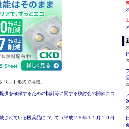
行
2
品
をリスト形式で掲載。
2
提供を確保するための指針等に関する検討会の開催につ
2
2
載されている医薬品について（平成２５年１１月１９日
会