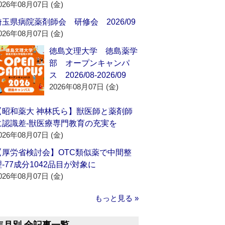
026年08月07日 (金)
埼玉県病院薬剤師会 研修会 2026/09
026年08月07日 (金)
徳島文理大学 徳島薬学
部 オープンキャンパ
ス 2026/08-2026/09
2026年08月07日 (金)
【昭和薬大 神林氏ら】獣医師と薬剤師
に認識差‐獣医療専門教育の充実を
026年08月07日 (金)
【厚労省検討会】OTC類似薬で中間整
理‐77成分1042品目が対象に
026年08月07日 (金)
もっと見る »