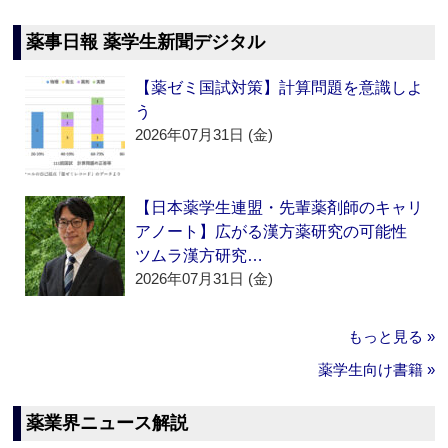
薬事日報 薬学生新聞デジタル
【薬ゼミ国試対策】計算問題を意識しよ
う
2026年07月31日 (金)
【日本薬学生連盟・先輩薬剤師のキャリ
アノート】広がる漢方薬研究の可能性
ツムラ漢方研究…
2026年07月31日 (金)
もっと見る »
薬学生向け書籍 »
薬業界ニュース解説