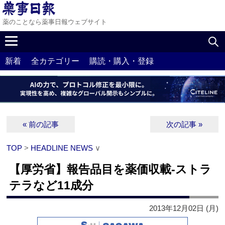
薬のことなら薬事日報ウェブサイト
新着
全カテゴリー
購読・購入・登録
« 前の記事
次の記事 »
TOP
>
HEADLINE NEWS
∨
【厚労省】報告品目を薬価収載‐ストラ
テラなど11成分
2013年12月02日 (月)