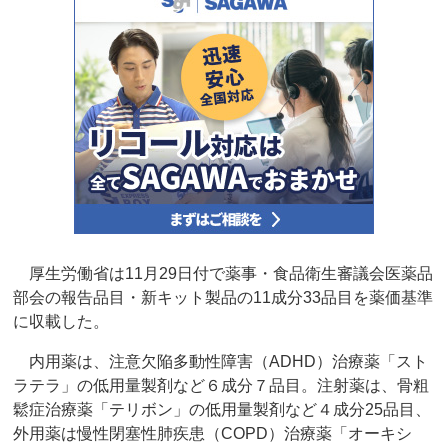
厚生労働省は11月29日付で薬事・食品衛生審議会医薬品
部会の報告品目・新キット製品の11成分33品目を薬価基準
に収載した。
内用薬は、注意欠陥多動性障害（ADHD）治療薬「スト
ラテラ」の低用量製剤など６成分７品目。注射薬は、骨粗
鬆症治療薬「テリボン」の低用量製剤など４成分25品目、
外用薬は慢性閉塞性肺疾患（COPD）治療薬「オーキシ