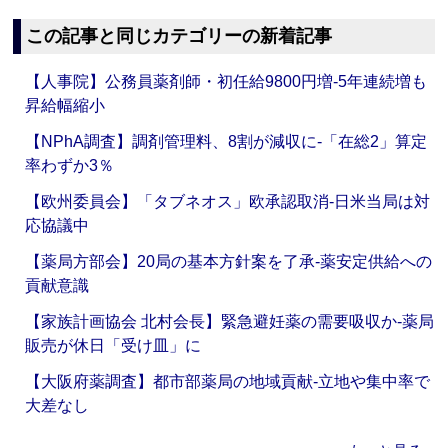
この記事と同じカテゴリーの新着記事
【人事院】公務員薬剤師・初任給9800円増‐5年連続増も
昇給幅縮小
【NPhA調査】調剤管理料、8割が減収に‐「在総2」算定
率わずか3％
【欧州委員会】「タブネオス」欧承認取消‐日米当局は対
応協議中
【薬局方部会】20局の基本方針案を了承‐薬安定供給への
貢献意識
【家族計画協会 北村会長】緊急避妊薬の需要吸収か‐薬局
販売が休日「受け皿」に
【大阪府薬調査】都市部薬局の地域貢献‐立地や集中率で
大差なし