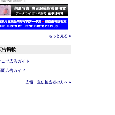
もっと見る »
広告掲載
ウェブ広告ガイド
新聞広告ガイド
広報・宣伝担当者の方へ »