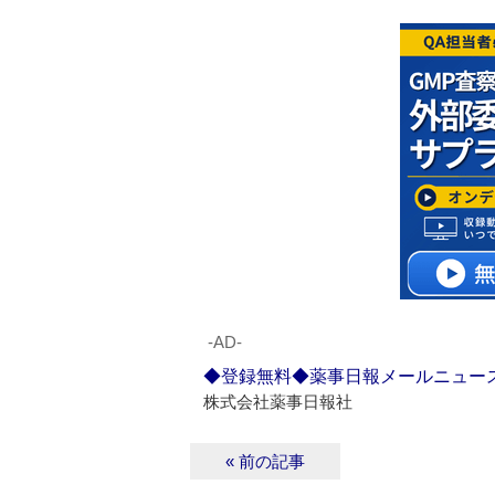
‐AD‐
◆登録無料◆薬事日報メールニュー
株式会社薬事日報社
« 前の記事