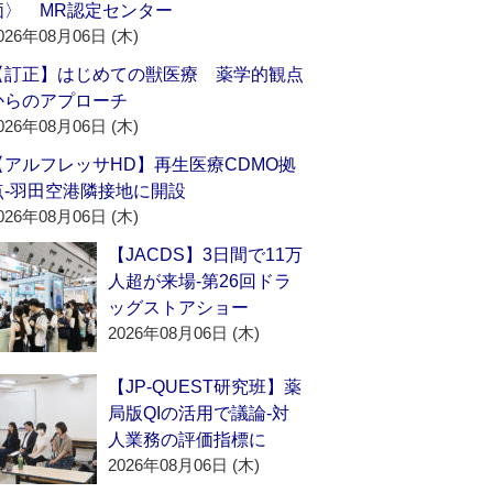
価〉 MR認定センター
026年08月06日 (木)
【訂正】はじめての獣医療 薬学的観点
からのアプローチ
026年08月06日 (木)
【アルフレッサHD】再生医療CDMO拠
点‐羽田空港隣接地に開設
026年08月06日 (木)
【JACDS】3日間で11万
人超が来場‐第26回ドラ
ッグストアショー
2026年08月06日 (木)
【JP-QUEST研究班】薬
局版QIの活用で議論‐対
人業務の評価指標に
2026年08月06日 (木)