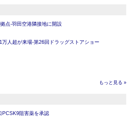
O拠点‐羽田空港隣接地に開設
11万人超が来場‐第26回ドラッグストアショー
もっと見る »
口PCSK9阻害薬を承認