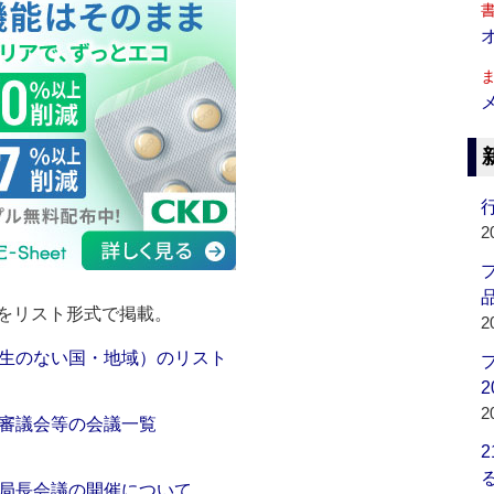
行
2
品
をリスト形式で掲載。
2
生のない国・地域）のリスト
2
2
審議会等の会議一覧
局長会議の開催について