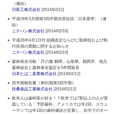
（連結）
日医工株式会社
[2014/02/12]
平成26年3月期第3四半期決算短信〔日本基準〕（連
結）
ニチバン株式会社
[2014/02/10]
平成26年4月1日付 組織改定ならびに取締役および執
行役員の異動に関するお知らせ
ニチバン株式会社
[2014/02/10]
森林保全活動「JTの森 鶴岡」山形県、鶴岡市、地元
森林組合と森林保全協定を5年間延長
日本たばこ産業株式会社
[2014/02/12]
四半期報告書（第91期第3四半期）
扶桑薬品工業株式会社
[2014/02/12]
欧米人は歯科医が好き！？欧米では7割以上の人が実
践している「予防歯科」アメリカでは年2回、スウェ
ーデンでは年1回の歯科健診が定着し、自宅でのオー