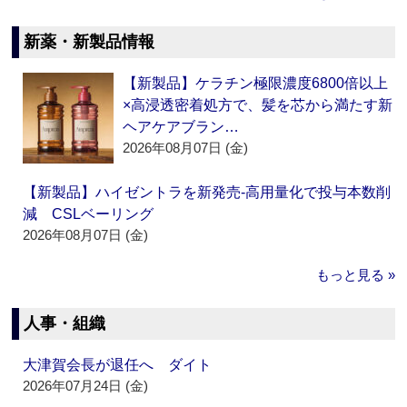
新薬・新製品情報
【新製品】ケラチン極限濃度6800倍以上
×高浸透密着処方で、髪を芯から満たす新
ヘアケアブラン…
2026年08月07日 (金)
【新製品】ハイゼントラを新発売‐高用量化で投与本数削
減 CSLベーリング
2026年08月07日 (金)
もっと見る »
人事・組織
大津賀会長が退任へ ダイト
2026年07月24日 (金)