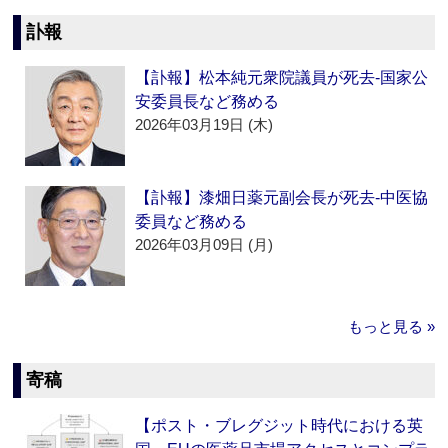
訃報
【訃報】松本純元衆院議員が死去‐国家公
安委員長など務める
2026年03月19日 (木)
【訃報】漆畑日薬元副会長が死去‐中医協
委員など務める
2026年03月09日 (月)
もっと見る »
寄稿
【ポスト・ブレグジット時代における英