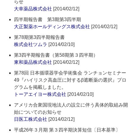
らせ
大幸薬品株式会社
[2014/02/12]
四半期報告書 第3期第3四半期
大正製薬ホールディングス株式会社
[2014/02/12]
第78期第3四半期報告書
株式会社ツムラ
[2014/02/10]
第3四半期報告書（第58期第３四半期）
東和薬品株式会社
[2014/02/12]
第78回 日本循環器学会学術集会 ランチョンセミナー
49『ハイリスク高血圧に対するβ遮断薬の選択』プロ
グラムを掲載しました。
トーアエイヨー株式会社
[2014/02/10]
アメリカ合衆国現地法人の設立に伴う具体的取組み開
始についてのお知らせ
日医工株式会社
[2014/02/12]
平成26年３月期 第３四半期決算短信〔日本基準〕