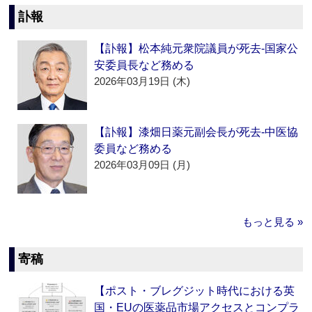
訃報
【訃報】松本純元衆院議員が死去‐国家公
安委員長など務める
2026年03月19日 (木)
【訃報】漆畑日薬元副会長が死去‐中医協
委員など務める
2026年03月09日 (月)
もっと見る »
寄稿
【ポスト・ブレグジット時代における英
国・EUの医薬品市場アクセスとコンプラ