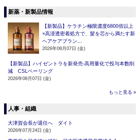
新薬・新製品情報
【新製品】ケラチン極限濃度6800倍以上
×高浸透密着処方で、髪を芯から満たす新
ヘアケアブラン…
2026年08月07日 (金)
【新製品】ハイゼントラを新発売‐高用量化で投与本数削
減 CSLベーリング
2026年08月07日 (金)
もっと見る »
人事・組織
大津賀会長が退任へ ダイト
2026年07月24日 (金)