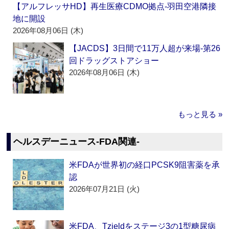
【アルフレッサHD】再生医療CDMO拠点‐羽田空港隣接
地に開設
2026年08月06日 (木)
【JACDS】3日間で11万人超が来場‐第26
回ドラッグストアショー
2026年08月06日 (木)
もっと見る »
ヘルスデーニュース‐FDA関連‐
米FDAが世界初の経口PCSK9阻害薬を承
認
2026年07月21日 (火)
米FDA、Tzieldをステージ3の1型糖尿病