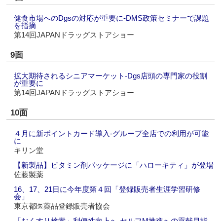
健食市場へのDgsの対応が重要に‐DMS政策セミナーで課題
を指摘
第14回JAPANドラッグストアショー
9面
拡大期待されるシニアマーケット‐Dgs店頭の専門家の役割
が重要に
第14回JAPANドラッグストアショー
10面
４月に新ポイントカード導入‐グループ全店での利用が可能
に
キリン堂
【新製品】ビタミン剤パッケージに「ハローキティ」が登場
佐藤製薬
16、17、21日に今年度第４回「登録販売者生涯学習研修
会」
東京都医薬品登録販売者協会
「おくすり検索」利便性向上へ‐セルフM推進への貢献目指