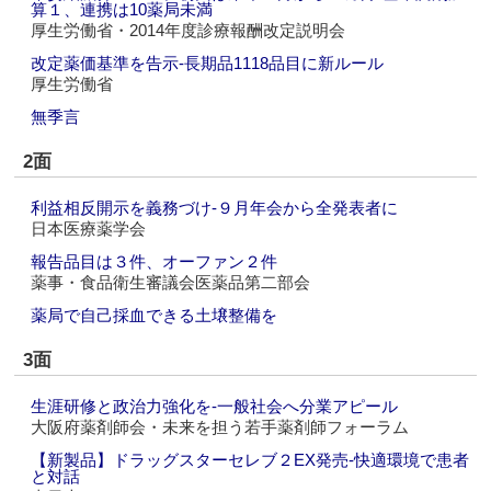
算１、連携は10薬局未満
厚生労働省・2014年度診療報酬改定説明会
改定薬価基準を告示‐長期品1118品目に新ルール
厚生労働省
無季言
2面
利益相反開示を義務づけ‐９月年会から全発表者に
日本医療薬学会
報告品目は３件、オーファン２件
薬事・食品衛生審議会医薬品第二部会
薬局で自己採血できる土壌整備を
3面
生涯研修と政治力強化を‐一般社会へ分業アピール
大阪府薬剤師会・未来を担う若手薬剤師フォーラム
【新製品】ドラッグスターセレブ２EX発売‐快適環境で患者
と対話