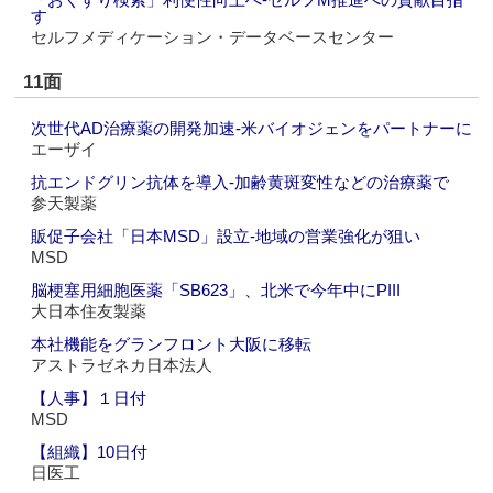
す
セルフメディケーション・データベースセンター
11面
次世代AD治療薬の開発加速‐米バイオジェンをパートナーに
エーザイ
抗エンドグリン抗体を導入‐加齢黄斑変性などの治療薬で
参天製薬
販促子会社「日本MSD」設立‐地域の営業強化が狙い
MSD
脳梗塞用細胞医薬「SB623」、北米で今年中にPIII
大日本住友製薬
本社機能をグランフロント大阪に移転
アストラゼネカ日本法人
【人事】１日付
MSD
【組織】10日付
日医工