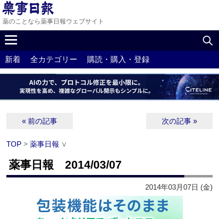
薬のことなら薬事日報ウェブサイト
新着
全カテゴリー
購読・購入・登録
« 前の記事
次の記事 »
TOP
>
薬事日報
∨
薬事日報 2014/03/07
2014年03月07日 (金)