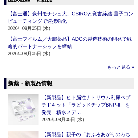
【富士通】豪州モナシュ大、CSIROと覚書締結‐量子コン
ピューティングで連携強化
2026年08月05日 (水)
【富士フイルム／大鵬薬品】ADCの製造技術の開発で戦
略的パートナーシップを締結
2026年08月05日 (水)
もっと見る »
新薬・新製品情報
【新製品】ヒト脳性ナトリウム利尿ペプ
チドキット「ラピッドチップBNP-II」を
発売 積水メデ…
2026年08月05日 (水)
【新製品】親子の「おふろあがりのわち