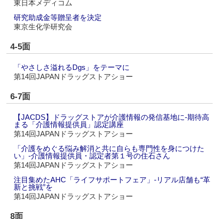
東日本メディコム
研究助成金等贈呈者を決定
東京生化学研究会
4-5面
「やさしさ溢れるDgs」をテーマに
第14回JAPANドラッグストアショー
6-7面
【JACDS】ドラッグストアが介護情報の発信基地に‐期待高
まる「介護情報提供員」認定講座
第14回JAPANドラッグストアショー
「介護をめぐる悩み解消と共に自らも専門性を身につけた
い」‐介護情報提供員・認定者第１号の住石さん
第14回JAPANドラッグストアショー
注目集めたAHC「ライフサポートフェア」‐リアル店舗も“革
新と挑戦”を
第14回JAPANドラッグストアショー
8面