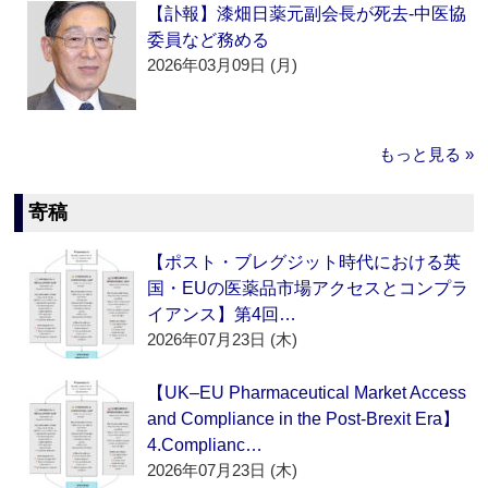
【訃報】漆畑日薬元副会長が死去‐中医協
委員など務める
2026年03月09日 (月)
もっと見る »
寄稿
【ポスト・ブレグジット時代における英
国・EUの医薬品市場アクセスとコンプラ
イアンス】第4回…
2026年07月23日 (木)
【UK–EU Pharmaceutical Market Access
and Compliance in the Post-Brexit Era】
4.Complianc…
2026年07月23日 (木)