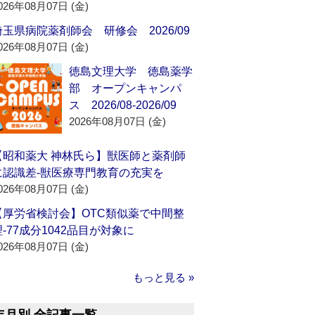
026年08月07日 (金)
埼玉県病院薬剤師会 研修会 2026/09
026年08月07日 (金)
徳島文理大学 徳島薬学
部 オープンキャンパ
ス 2026/08-2026/09
2026年08月07日 (金)
【昭和薬大 神林氏ら】獣医師と薬剤師
に認識差‐獣医療専門教育の充実を
026年08月07日 (金)
【厚労省検討会】OTC類似薬で中間整
理‐77成分1042品目が対象に
026年08月07日 (金)
もっと見る »