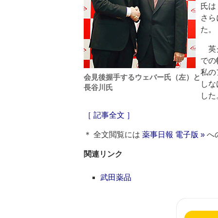
氏は
さら
た。
英グ
での
私の
会見後握手するウェバー氏（左）と
しな
長谷川氏
した
［ 記事全文 ］
＊ 全文閲覧には
薬事日報 電子版 »
へ
関連リンク
武田薬品