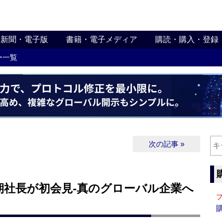
新聞・電子版
書籍・電子メディア
購読・購入・登録
ー一覧
次の記事 »
期社長が初会見‐真のグローバル企業へ