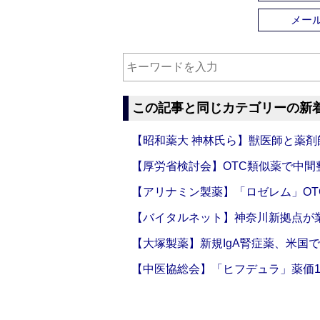
メー
この記事と同じカテゴリーの新
【昭和薬大 神林氏ら】獣医師と薬剤
【厚労省検討会】OTC類似薬で中間整
【アリナミン製薬】「ロゼレム」OT
【バイタルネット】神奈川新拠点が業
【大塚製薬】新規IgA腎症薬、米国
【中医協総会】「ヒフデュラ」薬価1