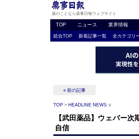
薬のことなら薬事日報ウェブサイト
TOP
ニュース
業界情報
総合TOP
新着記事一覧
全カテゴリ
« 前の記事
TOP
>
HEADLINE NEWS
∨
【武田薬品】ウェバー次
自信