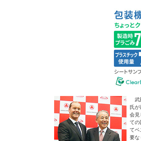
武田
氏が
会見
ての
てベ
要な