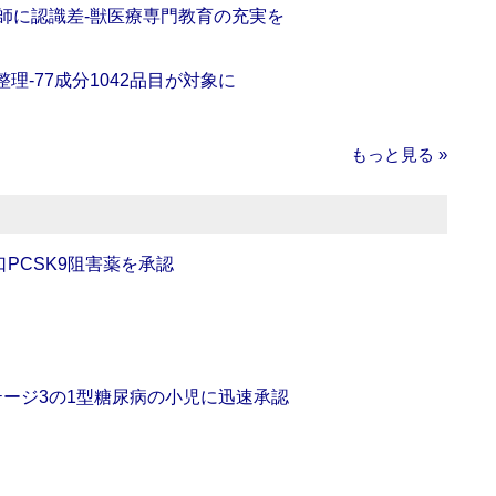
師に認識差‐獣医療専門教育の充実を
理‐77成分1042品目が対象に
もっと見る »
口PCSK9阻害薬を承認
をステージ3の1型糖尿病の小児に迅速承認