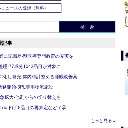
ルニュースの登録（無料）
検 索
着記事
師に認識差‐獣医療専門教育の充実を
理‐77成分1042品目が対象に
C化し発売‐体内時計整える睡眠改善薬
務開始‐3PL専用物流施設
で急拡大‐他剤からの切り替えも
5％下げ‐8品目の再算定など了承
もっと見る »