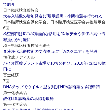
で紹介
日本臨床検査薬協会
大会入場数の増加見込む”展示説明・小間抽選会行われる
日本臨床検査自動化学会、日本臨床検査医学会共催展示会
6面
検査部門はICTの積極的な活用を”医療安全や価値の高い情
報提供が可能に
埼玉県臨床検査技師会総会
血液浄化治療技術の交流拠点に”「Aスクエア」を開設
旭化成メディカル
バイオ医薬プラント市場が10％の伸び、2010年には170億
円に
富士経済
7面
DNAチップでウイルス型を判別”HPV診断薬を承認申請
第一化学薬品
酸化LDL診断薬の承認を取得
第一化学薬品