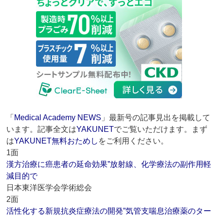
「
Medical Academy NEWS
」最新号の記事見出を掲載して
います。記事全文は
YAKUNET
でご覧いただけます。まず
は
YAKUNET無料おためし
をご利用ください。
1面
漢方治療に癌患者の延命効果”放射線、化学療法の副作用軽
減目的で
日本東洋医学会学術総会
2面
活性化する新規抗炎症療法の開発”気管支喘息治療薬のター