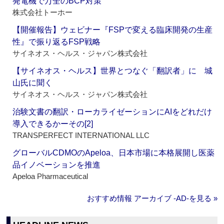
発電機で万全のBCP対策
株式会社トーホー
【開催報告】ウェビナー『FSPで変える臨床開発の生産
性』で振り返るFSP戦略
サイネオス・ヘルス・ジャパン株式会社
【サイネオス・ヘルス】世界とつなぐ「翻訳者」に 城
山氏に聞く
サイネオス・ヘルス・ジャパン株式会社
治験文書の翻訳・ローカライゼーションにAIをどれだけ
導入できるかーその[2]
TRANSPERFECT INTERNATIONAL LLC
グローバルCDMOのApeloa、日本市場に本格展開し医薬
品イノベーションを推進
Apeloa Pharmaceutical
おすすめ情報 アーカイブ ‐AD‐を見る »