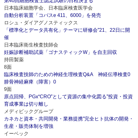
第40回細胞検査士認定試験の日程決まる
日本臨床細胞学会、日本臨床検査医学会
自動分析装置「コバスe 411、6000」を発売
ロシュ・ダイアグノスティックス
「標準化とデータ共有化」テーマに研修会”21、22日に開
催
日本臨床衛生検査技師会
妊娠診断補助試薬「ゴナスティックW」を自主回収
持田製薬
8面
臨床検査技師のための神経生理検査Q&A 神経伝導検査0
腓骨神経麻痺（障害）0
9面
原点回帰、PGx“CRO”として資源の集中化図る”投資・投資
育成事業は切り離し
メディビックグループ
カネカと資本・共同開発・業務提携”完全ヒト抗体の開発・
生産・販売体制を増強
イーベック