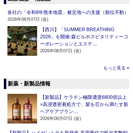
各社の「令和8年熊本地震」被災地への支援（順位不動）
2026年08月07日 (金)
【西川】「SUMMER BREATHING
2026」を開催‐森ビルホスピタリティーコ
ーポレーションとエステ…
2026年08月07日 (金)
もっと見る »
新薬・新製品情報
【新製品】ケラチン極限濃度6800倍以上
×高浸透密着処方で、髪を芯から満たす新
ヘアケアブラン…
2026年08月07日 (金)
【新製品】ハイゼントラを新発売‐高用量化で投与本数削