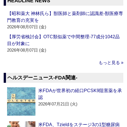
HEADLINE NEWS
【昭和薬大 神林氏ら】獣医師と薬剤師に認識差‐獣医療専
門教育の充実を
2026年08月07日 (金)
【厚労省検討会】OTC類似薬で中間整理‐77成分1042品
目が対象に
2026年08月07日 (金)
もっと見る »
ヘルスデーニュース‐FDA関連‐
米FDAが世界初の経口PCSK9阻害薬を承
認
2026年07月21日 (火)
米FDA、Tzieldをステージ3の1型糖尿病