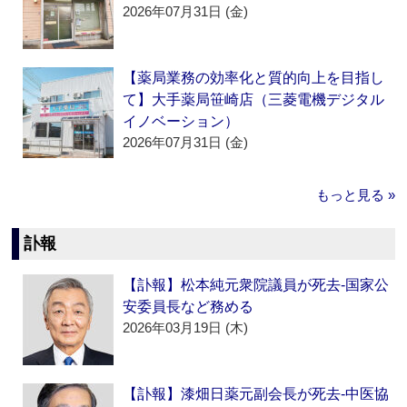
2026年07月31日 (金)
【薬局業務の効率化と質的向上を目指し
て】大手薬局笹崎店（三菱電機デジタル
イノベーション）
2026年07月31日 (金)
もっと見る »
訃報
【訃報】松本純元衆院議員が死去‐国家公
安委員長など務める
2026年03月19日 (木)
【訃報】漆畑日薬元副会長が死去‐中医協