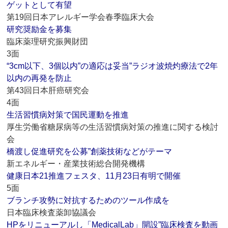
ゲットとして有望
第19回日本アレルギー学会春季臨床大会
研究奨励金を募集
臨床薬理研究振興財団
3面
“3cm以下、3個以内”の適応は妥当”ラジオ波焼灼療法で2年
以内の再発を防止
第43回日本肝癌研究会
4面
生活習慣病対策で国民運動を推進
厚生労働省糖尿病等の生活習慣病対策の推進に関する検討
会
橋渡し促進研究を公募”創薬技術などがテーマ
新エネルギー・産業技術総合開発機構
健康日本21推進フェスタ、11月23日有明で開催
5面
ブランチ攻勢に対抗するためのツール作成を
日本臨床検査薬卸協議会
HPをリニューアルし「MedicalLab」開設”臨床検査を動画