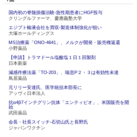
国内初の脊髄損傷治験‐急性期患者にHGF投与
クリングルファーマ、慶應義塾大学
エジプト輸液会社を買収‐製造体制強化が狙い
大塚ホールディングス
MS治療薬「ONO‐4641」、メルクが開発・販売権返還
小野薬品
【申請】トラマドール塩酸塩１日１回製剤
日本新薬
減感作療法薬「TO‐203」、喘息P２・３は有効性未達
鳥居薬品
元リリー安達氏、医学統括本部長に
アッヴィ日本法人
抗α4β7インテグリン抗体「エンティビオ」、米国販売を開
始
武田薬品
会長・社長スイッチ‐石切山氏と長野氏
ジャパンワクチン