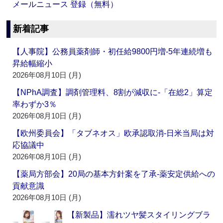
メールニュース 登録（無料）
新着記事
【人事院】公務員薬剤師・初任給9800円増‐5年連続増も
昇給幅縮小
2026年08月10日 (月)
【NPhA調査】調剤管理料、8割が減収に‐「在総2」算定
率わずか3％
2026年08月10日 (月)
【欧州委員会】「タブネオス」欧承認取消‐日米当局は対
応協議中
2026年08月10日 (月)
【薬局方部会】20局の基本方針案を了承‐薬安定供給への
貢献意識
2026年08月10日 (月)
【新製品】濡れツヤ髪スタイリングブラ