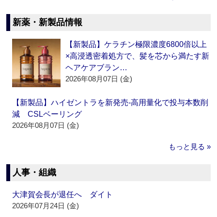
新薬・新製品情報
【新製品】ケラチン極限濃度6800倍以上
×高浸透密着処方で、髪を芯から満たす新
ヘアケアブラン…
2026年08月07日 (金)
【新製品】ハイゼントラを新発売‐高用量化で投与本数削
減 CSLベーリング
2026年08月07日 (金)
もっと見る »
人事・組織
大津賀会長が退任へ ダイト
2026年07月24日 (金)