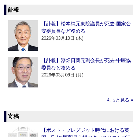
訃報
【訃報】松本純元衆院議員が死去‐国家公
安委員長など務める
2026年03月19日 (木)
【訃報】漆畑日薬元副会長が死去‐中医協
委員など務める
2026年03月09日 (月)
もっと見る »
寄稿
【ポスト・ブレグジット時代における英