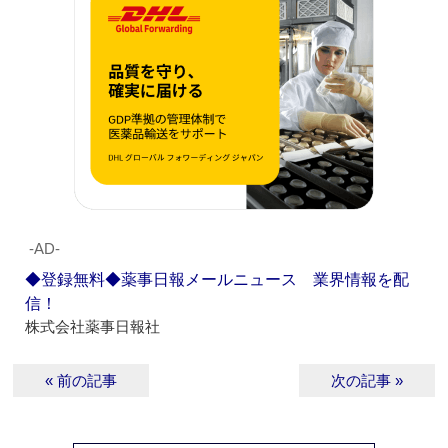
‐AD‐
◆登録無料◆薬事日報メールニュース 業界情報を配
信！
株式会社薬事日報社
« 前の記事
次の記事 »