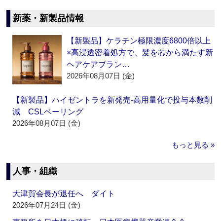
新薬・新製品情報
【新製品】ケラチン極限濃度6800倍以上
×高浸透密着処方で、髪を芯から満たす新
ヘアケアブラン…
2026年08月07日 (金)
【新製品】ハイゼントラを新発売‐高用量化で投与本数削
減 CSLベーリング
2026年08月07日 (金)
もっと見る »
人事・組織
大津賀会長が退任へ ダイト
2026年07月24日 (金)