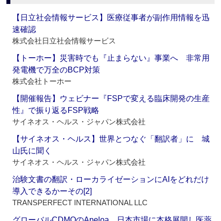
【日立社会情報サービス】医療従事者が副作用情報を迅
速確認
株式会社日立社会情報サービス
【トーホー】災害時でも『止まらない』事業へ 非常用
発電機で万全のBCP対策
株式会社トーホー
【開催報告】ウェビナー『FSPで変える臨床開発の生産
性』で振り返るFSP戦略
サイネオス・ヘルス・ジャパン株式会社
【サイネオス・ヘルス】世界とつなぐ「翻訳者」に 城
山氏に聞く
サイネオス・ヘルス・ジャパン株式会社
治験文書の翻訳・ローカライゼーションにAIをどれだけ
導入できるかーその[2]
TRANSPERFECT INTERNATIONAL LLC
グローバルCDMOのApeloa、日本市場に本格展開し医薬