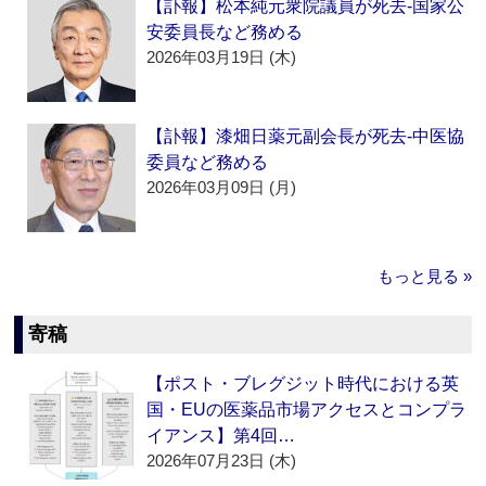
【訃報】松本純元衆院議員が死去‐国家公
安委員長など務める
2026年03月19日 (木)
【訃報】漆畑日薬元副会長が死去‐中医協
委員など務める
2026年03月09日 (月)
もっと見る »
寄稿
【ポスト・ブレグジット時代における英
国・EUの医薬品市場アクセスとコンプラ
イアンス】第4回…
2026年07月23日 (木)