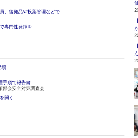
2
議員、後発品や投薬管理などで
用で専門性発揮を
2
2
登場
理手順で報告書
策部会安全対策調査会
会を開く