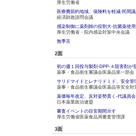
厚生労働省
医療費節約地域、保険料を軽減‐民間
経済財政諮問会議
感染制御に薬剤師の役割大‐抗菌薬使
厚生労働省・院内感染対策中央会議
無季言
2面
初の週１回投与製剤‐DPP‐４阻害剤が
薬事・食品衛生審議会医薬品第一部会
サリドマイドとレナリドミド、安全管
薬事・食品衛生審議会医薬品等安全対
薬価毎年改定、反対姿勢貫く‐代議員
日本薬業政治連盟
審査イベントの目安期間示す
厚生労働省医薬食品局審査管理課
3面