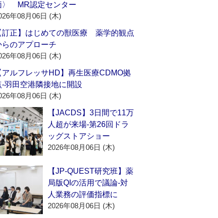
価〉 MR認定センター
026年08月06日 (木)
【訂正】はじめての獣医療 薬学的観点
からのアプローチ
026年08月06日 (木)
【アルフレッサHD】再生医療CDMO拠
点‐羽田空港隣接地に開設
026年08月06日 (木)
【JACDS】3日間で11万
人超が来場‐第26回ドラ
ッグストアショー
2026年08月06日 (木)
【JP-QUEST研究班】薬
局版QIの活用で議論‐対
人業務の評価指標に
2026年08月06日 (木)