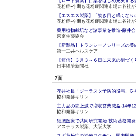
【ロート製薬】目薬をはじめ充実する
花粉症‐今期も花粉症関連市場に各社が
【エスエス製薬】「効き目と眠くなり
花粉症‐今期も花粉症関連市場に各社が
薬用植物栽培など諸事業を推進‐藤井
東京生薬協会
【新製品】トランシーノシリーズの美
第一三共ヘルスケア
【短信】３月３～６日に未来の街づく
日本経済新聞社
7面
花井社長「ジーラスタ予防的投与、G‐
協和発酵キリン
主力品の売上減で増収営業減益‐14年1
協和発酵キリン
細胞医療で共同研究開始‐技術基盤開
アステラス製薬、大阪大学
スギ花粉症の治療ワクチン、国内開発