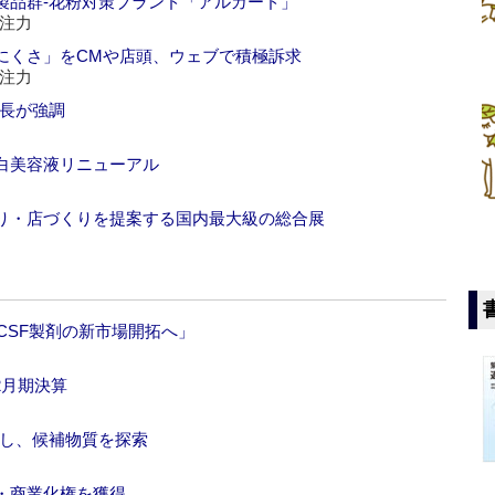
製品群‐花粉対策ブランド「アルガード」
注力
にくさ」をCMや店頭、ウェブで積極訴求
注力
会長が強調
白美容液リニューアル
り・店づくりを提案する国内最大級の総合展
CSF製剤の新市場開拓へ」
2月期決算
発し、候補物質を探索
・商業化権を獲得