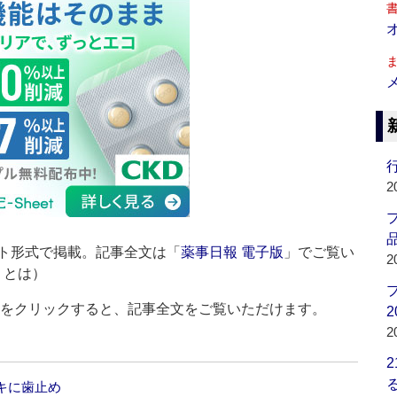
行
2
品
ト形式で掲載。記事全文は「
薬事日報 電子版
」でご覧い
2
」とは）
ルをクリックすると、記事全文をご覧いただけます。
2
2
ツキに歯止め