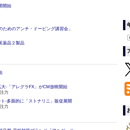
用開始
トのためのアンチ・ドーピング講習会」
医薬品２製品
法
大‐「アレグラFX」がCM放映開始
注力
ート‐多面的に「ストナリニ」販促展開
注力