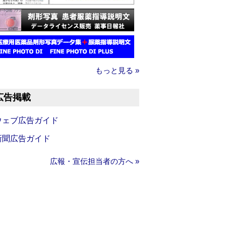
もっと見る »
広告掲載
ウェブ広告ガイド
新聞広告ガイド
広報・宣伝担当者の方へ »