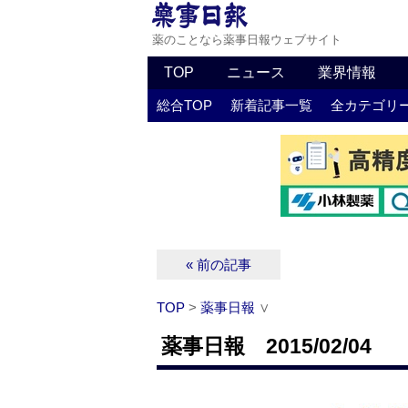
薬のことなら薬事日報ウェブサイト
TOP
ニュース
業界情報
総合TOP
新着記事一覧
全カテゴリ
« 前の記事
TOP
>
薬事日報
∨
薬事日報 2015/02/04