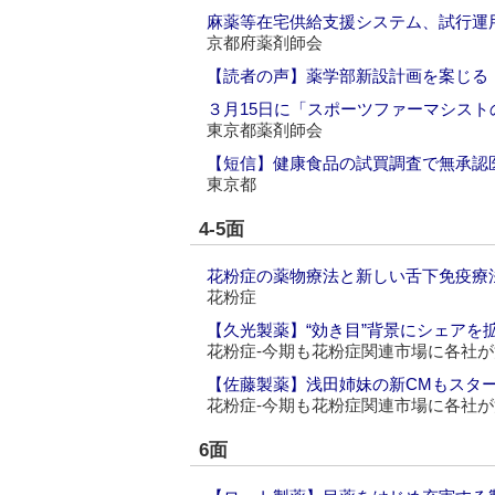
麻薬等在宅供給支援システム、試行運
京都府薬剤師会
【読者の声】薬学部新設計画を案じる
３月15日に「スポーツファーマシス
東京都薬剤師会
【短信】健康食品の試買調査で無承認
東京都
4-5面
花粉症の薬物療法と新しい舌下免疫療
花粉症
【久光製薬】“効き目”背景にシェアを拡
花粉症‐今期も花粉症関連市場に各社が
【佐藤製薬】浅田姉妹の新CMもスタ
花粉症‐今期も花粉症関連市場に各社が
6面