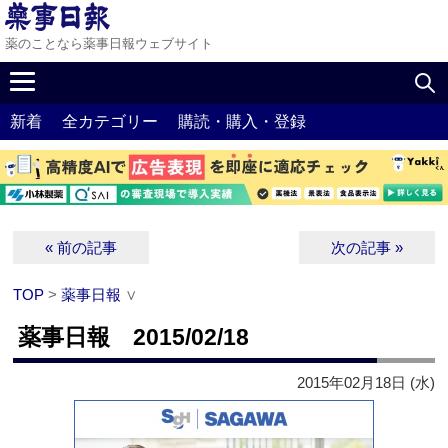
薬のことなら薬事日報ウェブサイト
新着
全カテゴリー
購読・購入・登録
« 前の記事
次の記事 »
TOP
>
薬事日報
∨
薬事日報 2015/02/18
2015年02月18日 (水)