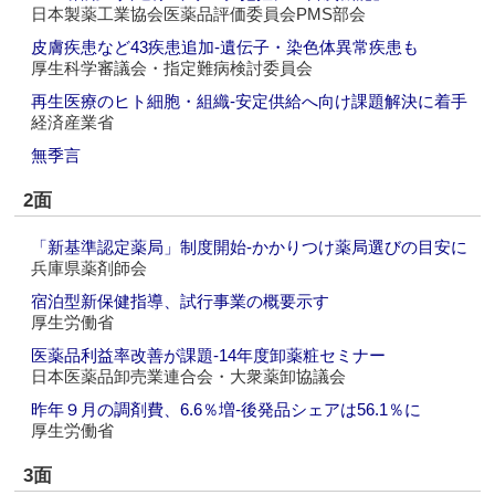
日本製薬工業協会医薬品評価委員会PMS部会
皮膚疾患など43疾患追加‐遺伝子・染色体異常疾患も
厚生科学審議会・指定難病検討委員会
再生医療のヒト細胞・組織‐安定供給へ向け課題解決に着手
経済産業省
無季言
2面
「新基準認定薬局」制度開始‐かかりつけ薬局選びの目安に
兵庫県薬剤師会
宿泊型新保健指導、試行事業の概要示す
厚生労働省
医薬品利益率改善が課題‐14年度卸薬粧セミナー
日本医薬品卸売業連合会・大衆薬卸協議会
昨年９月の調剤費、6.6％増‐後発品シェアは56.1％に
厚生労働省
3面