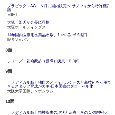
プラビックスAG、６月に国内販売へ‐サノフィから特許権許
諾
日医工
大塚一郎氏が会長に昇格
大塚ホールディングス
14年国内医療用医薬品市場、1.4％増の9.9兆円
IMSジャパン
8面
シリーズ・花粉惹起（誘導）疾患：PID[6]
9面
［メディカル版］独自のメディカルシーズと新技術を活用で
きるスタッフ育成がカギ‐日本医療のグローバル化
大阪大学国際シンポジウム
10面
［メディカル版］精神疾患の現状と治療 その１‐精神科と