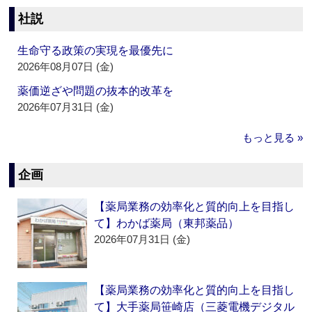
社説
生命守る政策の実現を最優先に
2026年08月07日 (金)
薬価逆ざや問題の抜本的改革を
2026年07月31日 (金)
もっと見る »
企画
【薬局業務の効率化と質的向上を目指し
て】わかば薬局（東邦薬品）
2026年07月31日 (金)
【薬局業務の効率化と質的向上を目指し
て】大手薬局笹崎店（三菱電機デジタル