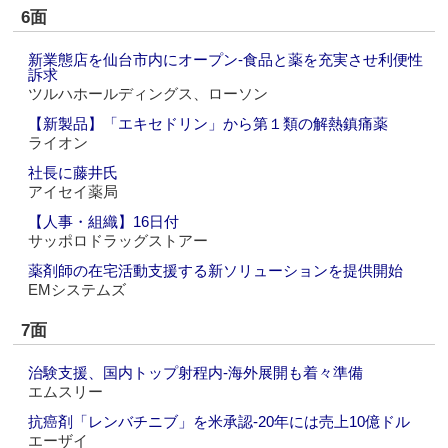
6面
新業態店を仙台市内にオープン‐食品と薬を充実させ利便性
訴求
ツルハホールディングス、ローソン
【新製品】「エキセドリン」から第１類の解熱鎮痛薬
ライオン
社長に藤井氏
アイセイ薬局
【人事・組織】16日付
サッポロドラッグストアー
薬剤師の在宅活動支援する新ソリューションを提供開始
EMシステムズ
7面
治験支援、国内トップ射程内‐海外展開も着々準備
エムスリー
抗癌剤「レンバチニブ」を米承認‐20年には売上10億ドル
エーザイ