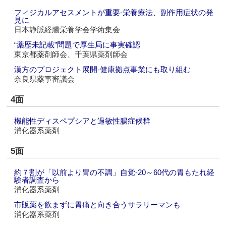
フィジカルアセスメントが重要‐栄養療法、副作用症状の発
見に
日本静脈経腸栄養学会学術集会
“薬歴未記載”問題で厚生局に事実確認
東京都薬剤師会、千葉県薬剤師会
漢方のプロジェクト展開‐健康拠点事業にも取り組む
奈良県薬事審議会
4面
機能性ディスペプシアと過敏性腸症候群
消化器系薬剤
5面
約７割が「以前より胃の不調」自覚‐20～60代の胃もたれ経
験者調査から
消化器系薬剤
市販薬を飲まずに胃痛と向き合うサラリーマンも
消化器系薬剤