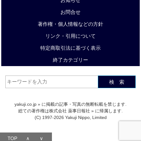
お知らせ
お問合せ
著作権・個人情報などの方針
リンク・引用について
特定商取引法に基づく表示
終了カテゴリー
検 索
yakuji.co.jp
» に掲載の記事・写真の無断転載を禁じます.
総ての著作権は
株式会社 薬事日報社
» に帰属します.
(C) 1997-2026 Yakuji Nippo, Limited
TOP
∧
∨