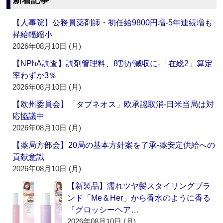
新着記事
【人事院】公務員薬剤師・初任給9800円増‐5年連続増も
昇給幅縮小
2026年08月10日 (月)
【NPhA調査】調剤管理料、8割が減収に‐「在総2」算定
率わずか3％
2026年08月10日 (月)
【欧州委員会】「タブネオス」欧承認取消‐日米当局は対
応協議中
2026年08月10日 (月)
【薬局方部会】20局の基本方針案を了承‐薬安定供給への
貢献意識
2026年08月10日 (月)
【新製品】濡れツヤ髪スタイリングブラ
ンド「Me＆Her」から香水のように香る
『グロッシーヘア…
2026年08月10日 (月)