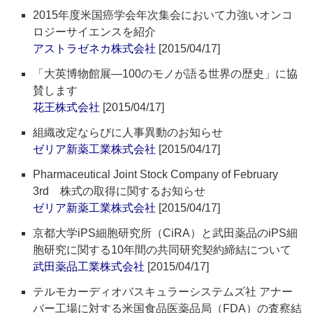
2015年度米国癌学会年次集会において力強いオンコ
ロジーサイエンスを紹介
アストラゼネカ株式会社
[2015/04/17]
「大英博物館展―100のモノが語る世界の歴史」に協
賛します
花王株式会社
[2015/04/17]
組織改定ならびに人事異動のお知らせ
ゼリア新薬工業株式会社
[2015/04/17]
Pharmaceutical Joint Stock Company of February
3rd 株式の取得に関するお知らせ
ゼリア新薬工業株式会社
[2015/04/17]
京都大学iPS細胞研究所（CiRA）と武田薬品のiPS細
胞研究に関する10年間の共同研究契約締結について
武田薬品工業株式会社
[2015/04/17]
テルモカーディオバスキュラーシステムズ社 アナー
バー工場に対する米国食品医薬品局（FDA）の査察結