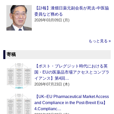
【訃報】漆畑日薬元副会長が死去‐中医協
委員など務める
2026年03月09日 (月)
もっと見る »
寄稿
【ポスト・ブレグジット時代における英
国・EUの医薬品市場アクセスとコンプラ
イアンス】第4回…
2026年07月23日 (木)
【UK–EU Pharmaceutical Market Access
and Compliance in the Post-Brexit Era】
4.Complianc…