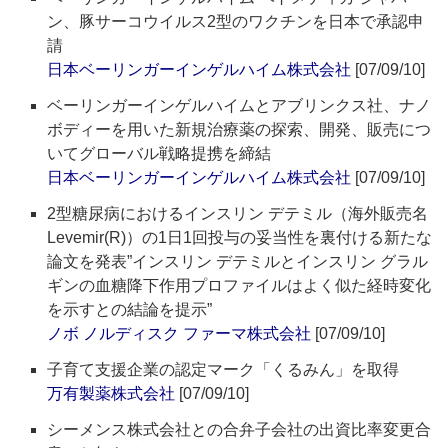
ン、豚サーコウイルス2型のワクチンを日本で承認申
請
日本ベーリンガーインゲルハイム株式会社
[07/09/10]
ベーリンガーインゲルハイムとアブリンクス社、ナノ
ボディーを用いた新規治療薬の探索、開発、販売につ
いてグローバル戦略提携を締結
日本ベーリンガーインゲルハイム株式会社
[07/09/10]
2型糖尿病におけるインスリン デテミル（海外販売名
Levemir(R)）の1日1回投与の妥当性を裏付ける新たな
論文を発表”インスリン デテミルとインスリン グラル
ギンの血糖降下作用プロファイルはよく似た経時変化
を示すとの結論を提示”
ノボ ノルディスク ファーマ株式会社
[07/09/10]
子育て支援企業の認定マーク「くるみん」を取得
万有製薬株式会社
[07/09/10]
シーメンス株式会社との合弁子会社の出資比率変更合