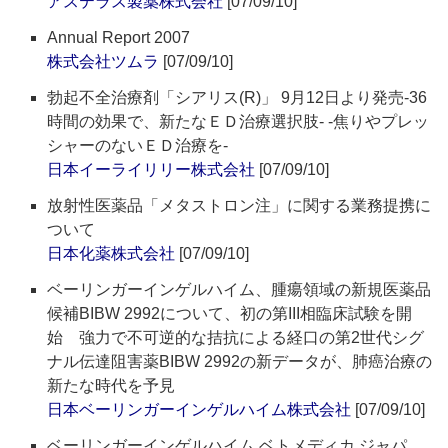
アステラス製薬株式会社
[07/09/10]
Annual Report 2007
株式会社ツムラ
[07/09/10]
勃起不全治療剤「シアリス(R)」 9月12日より発売-36
時間の効果で、新たなＥＤ治療選択肢- -焦りやプレッ
シャーのないＥＤ治療を-
日本イーライリリー株式会社
[07/09/10]
放射性医薬品「メタストロン注」に関する業務提携に
ついて
日本化薬株式会社
[07/09/10]
ベーリンガーインゲルハイム、腫瘍領域の新規医薬品
候補BIBW 2992について、初の第III相臨床試験を開
始 強力で不可逆的な拮抗による経口の第2世代シグ
ナル伝達阻害薬BIBW 2992の新データが、肺癌治療の
新たな時代を予見
日本ベーリンガーインゲルハイム株式会社
[07/09/10]
ベーリンガーインゲルハイム ベトメディカ ジャパ