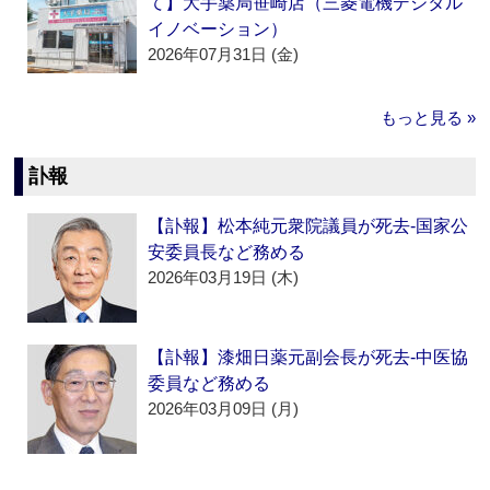
て】大手薬局笹崎店（三菱電機デジタル
イノベーション）
2026年07月31日 (金)
もっと見る »
訃報
【訃報】松本純元衆院議員が死去‐国家公
安委員長など務める
2026年03月19日 (木)
【訃報】漆畑日薬元副会長が死去‐中医協
委員など務める
2026年03月09日 (月)