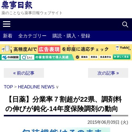
薬のことなら薬事日報ウェブサイト
新着
全カテゴリー
購読・購入・登録
« 前の記事
次の記事 »
TOP
>
HEADLINE NEWS
∨
【日薬】分業率７割超が22県、調剤料
の伸びが鈍化‐14年度保険調剤の動向
2015年06月09日 (火)