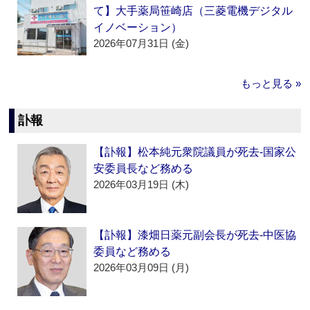
て】大手薬局笹崎店（三菱電機デジタル
イノベーション）
2026年07月31日 (金)
もっと見る »
訃報
【訃報】松本純元衆院議員が死去‐国家公
安委員長など務める
2026年03月19日 (木)
【訃報】漆畑日薬元副会長が死去‐中医協
委員など務める
2026年03月09日 (月)