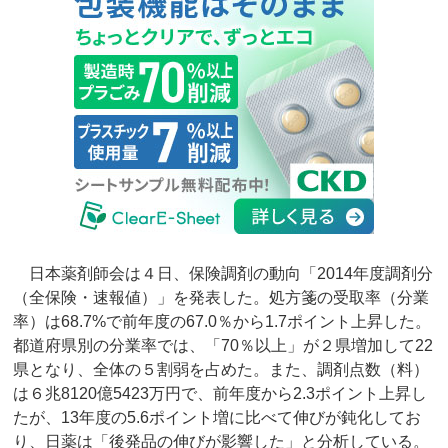
日本薬剤師会は４日、保険調剤の動向「2014年度調剤分
（全保険・速報値）」を発表した。処方箋の受取率（分業
率）は68.7%で前年度の67.0％から1.7ポイント上昇した。
都道府県別の分業率では、「70％以上」が２県増加して22
県となり、全体の５割弱を占めた。また、調剤点数（料）
は６兆8120億5423万円で、前年度から2.3ポイント上昇し
たが、13年度の5.6ポイント増に比べて伸びが鈍化してお
り、日薬は「後発品の伸びが影響した」と分析している。