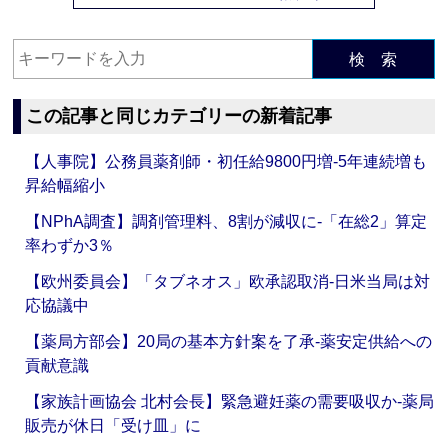
検 索
この記事と同じカテゴリーの新着記事
【人事院】公務員薬剤師・初任給9800円増‐5年連続増も
昇給幅縮小
【NPhA調査】調剤管理料、8割が減収に‐「在総2」算定
率わずか3％
【欧州委員会】「タブネオス」欧承認取消‐日米当局は対
応協議中
【薬局方部会】20局の基本方針案を了承‐薬安定供給への
貢献意識
【家族計画協会 北村会長】緊急避妊薬の需要吸収か‐薬局
販売が休日「受け皿」に