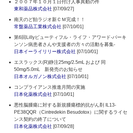
２００７年１０月１日付け人事異動の件
東和薬品株式会社
[07/09/27]
南天のど飴ラジオ新ＣＭ完成！！
常盤薬品工業株式会社
[07/10/01]
第6回Lillyビューティフル・ライフ・アワード-パーキ
ンソン病患者さんや支援者の方々の活動を募集-
日本イーライリリー株式会社
[07/10/01]
エスラックス(R)静注25mg/2.5mL および 同
50mg/5.0mL 新発売のお知らせ
日本オルガノン株式会社
[07/10/01]
コンプライアンス推進月間の実施
日本化薬株式会社
[07/10/01]
悪性脳腫瘍に対する新規腫瘍標的抗がん剤 IL13-
PE38QQR（Cintredekin Besudotox）に関するライセ
ンス契約の終了について
日本化薬株式会社
[07/09/28]