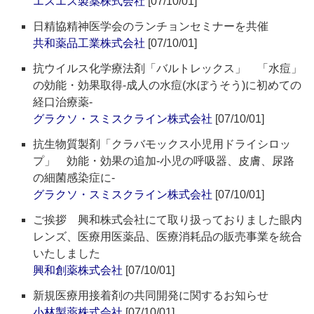
エスエス製薬株式会社
[07/10/01]
日精協精神医学会のランチョンセミナーを共催
共和薬品工業株式会社
[07/10/01]
抗ウイルス化学療法剤「バルトレックス」 「水痘」
の効能・効果取得-成人の水痘(水ぼうそう)に初めての
経口治療薬-
グラクソ・スミスクライン株式会社
[07/10/01]
抗生物質製剤「クラバモックス小児用ドライシロッ
プ」 効能・効果の追加-小児の呼吸器、皮膚、尿路
の細菌感染症に-
グラクソ・スミスクライン株式会社
[07/10/01]
ご挨拶 興和株式会社にて取り扱っておりました眼内
レンズ、医療用医薬品、医療消耗品の販売事業を統合
いたしました
興和創薬株式会社
[07/10/01]
新規医療用接着剤の共同開発に関するお知らせ
小林製薬株式会社
[07/10/01]