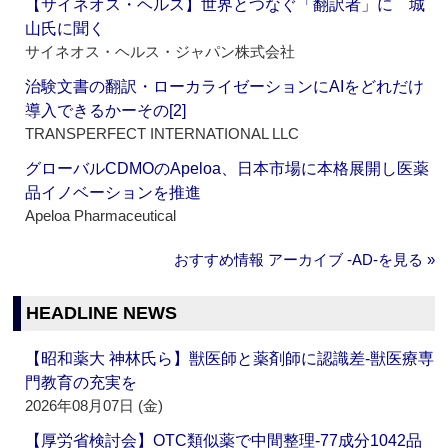
【サイネオス・ヘルス】世界とつなぐ「翻訳者」に 城
山氏に聞く
サイネオス・ヘルス・ジャパン株式会社
治験文書の翻訳・ローカライゼーションにAIをどれだけ
導入できるかーその[2]
TRANSPERFECT INTERNATIONAL LLC
グローバルCDMOのApeloa、日本市場に本格展開し医薬
品イノベーションを推進
Apeloa Pharmaceutical
おすすめ情報 アーカイブ ‐AD‐を見る »
HEADLINE NEWS
【昭和薬大 神林氏ら】獣医師と薬剤師に認識差‐獣医療専
門教育の充実を
2026年08月07日 (金)
【厚労省検討会】OTC類似薬で中間整理‐77成分1042品