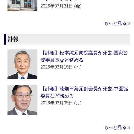
2026年07月31日 (金)
もっと見る »
訃報
【訃報】松本純元衆院議員が死去‐国家公
安委員長など務める
2026年03月19日 (木)
【訃報】漆畑日薬元副会長が死去‐中医協
委員など務める
2026年03月09日 (月)
もっと見る »