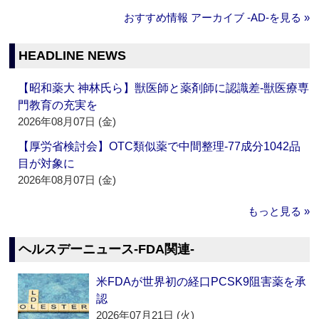
おすすめ情報 アーカイブ ‐AD‐を見る »
HEADLINE NEWS
【昭和薬大 神林氏ら】獣医師と薬剤師に認識差‐獣医療専
門教育の充実を
2026年08月07日 (金)
【厚労省検討会】OTC類似薬で中間整理‐77成分1042品
目が対象に
2026年08月07日 (金)
もっと見る »
ヘルスデーニュース‐FDA関連‐
米FDAが世界初の経口PCSK9阻害薬を承
認
2026年07月21日 (火)