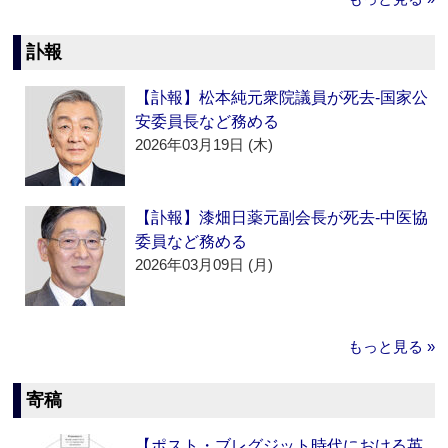
訃報
【訃報】松本純元衆院議員が死去‐国家公
安委員長など務める
2026年03月19日 (木)
【訃報】漆畑日薬元副会長が死去‐中医協
委員など務める
2026年03月09日 (月)
もっと見る »
寄稿
【ポスト・ブレグジット時代における英