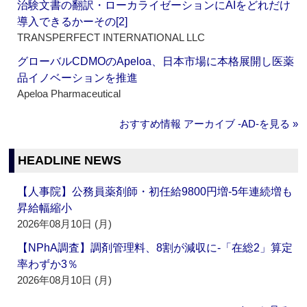
治験文書の翻訳・ローカライゼーションにAIをどれだけ
導入できるかーその[2]
TRANSPERFECT INTERNATIONAL LLC
グローバルCDMOのApeloa、日本市場に本格展開し医薬
品イノベーションを推進
Apeloa Pharmaceutical
おすすめ情報 アーカイブ ‐AD‐を見る »
HEADLINE NEWS
【人事院】公務員薬剤師・初任給9800円増‐5年連続増も
昇給幅縮小
2026年08月10日 (月)
【NPhA調査】調剤管理料、8割が減収に‐「在総2」算定
率わずか3％
2026年08月10日 (月)