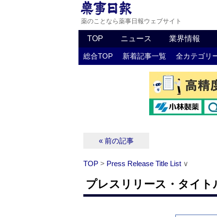
薬のことなら薬事日報ウェブサイト
TOP
ニュース
業界情報
総合TOP
新着記事一覧
全カテゴリ
« 前の記事
TOP
>
Press Release Title List
∨
プレスリリース・タイトルリス