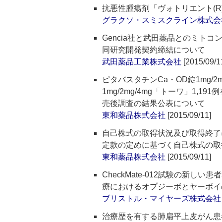
抗悪性腫瘍剤「ヴォトリエント(
グラクソ・スミスクライン株式会
Gencia社と武田薬品とのミト
同研究開発契約締結について
武田薬品工業株式会社
[2015/09/1
ピタバスタチンCa・OD錠1mg/
1mg/2mg/4mg「トーワ」1
売後調査の結果公表について
東和薬品株式会社
[2015/09/11]
自己株式の取得状況及び取得終了
定款の定めに基づく自己株式の取
東和薬品株式会社
[2015/09/11]
CheckMate-012試験の新
療におけるオプジーボとヤーボイ
ブリストル・マイヤーズ株式会社
治療歴を有する肺扁平上皮がん患