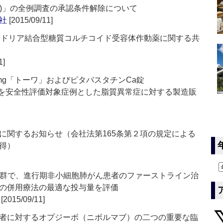
R)」の全例調査の承認条件解除について
社
[2015/09/11]
コンドリア結合型糖質コルチコイド受容体作動薬に関する共
1]
2mg「トーワ」およびピタバスタチンCa錠
,191例を安全性評価対象症例とした脂質異常症に対する製造販
に関するお知らせ（会社法第165条第２項の規定による
得）
しい患者群で、進行期非小細胞肺がん患者のファーストライン治
の併用療法の最適な投与量を評価
[2015/09/11]
者に対するオプジーボ（ニボルマブ）の二つの重要な臨