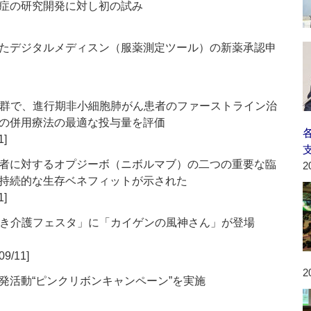
症の研究開発に対し初の試み
たデジタルメディスン（服薬測定ツール）の新薬承認申
しい患者群で、進行期非小細胞肺がん患者のファーストライン治
の併用療法の最適な投与量を評価
1]
者に対するオプジーボ（ニボルマブ）の二つの重要な臨
2
持続的な生存ベネフィットが示された
1]
きいき介護フェスタ」に「カイゲンの風神さん」が登場
09/11]
2
発活動“ピンクリボンキャンペーン”を実施