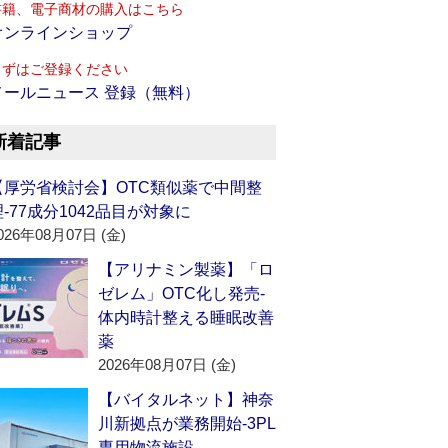
書籍、電子商材の購入はこちら
オンラインショップ
まずはご登録ください
メールニュース 登録（無料）
新着記事
【厚労省検討会】OTC類似薬で中間整
理‐77成分1042品目が対象に
026年08月07日 (金)
【アリナミン製薬】「ロ
ゼレム」OTC化し発売‐
体内時計整える睡眠改善
薬
2026年08月07日 (金)
【バイタルネット】神奈
川新拠点が業務開始‐3PL
専用物流施設