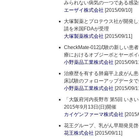
みられない病気の一つである感染
エーザイ株式会社
[2015/09/10]
大塚製薬とプロテウス社が開発し
請を米国FDAが受理
大塚製薬株式会社
[2015/09/11]
CheckMate-012試験の新
療におけるオプジーボとヤーボイ
小野薬品工業株式会社
[2015/09/1
治療歴を有する肺扁平上皮がん患
床試験のフォローアップデータで
小野薬品工業株式会社
[2015/09/1
「大阪府河内長野市 第5回 い
2015年9月13日(日)開催
カイゲンファーマ株式会社
[2015/
花王グループ、乳がん早期発見啓
花王株式会社
[2015/09/11]