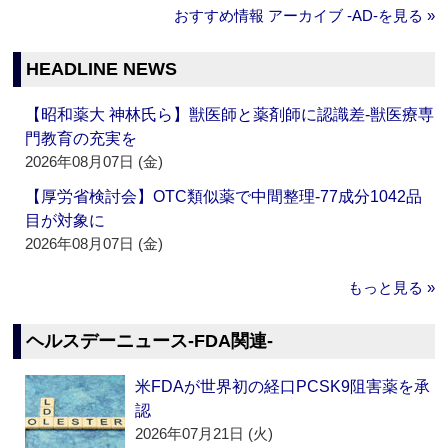
おすすめ情報 アーカイブ ‐AD‐を見る »
HEADLINE NEWS
【昭和薬大 神林氏ら】獣医師と薬剤師に認識差‐獣医療専
門教育の充実を
2026年08月07日 (金)
【厚労省検討会】OTC類似薬で中間整理‐77成分1042品
目が対象に
2026年08月07日 (金)
もっと見る »
ヘルスデーニュース‐FDA関連‐
米FDAが世界初の経口PCSK9阻害薬を承
認
2026年07月21日 (火)