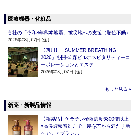
医療機器・化粧品
各社の「令和8年熊本地震」被災地への支援（順位不動）
2026年08月07日 (金)
【西川】「SUMMER BREATHING
2026」を開催‐森ビルホスピタリティーコ
ーポレーションとエステ…
2026年08月07日 (金)
もっと見る »
新薬・新製品情報
【新製品】ケラチン極限濃度6800倍以上
×高浸透密着処方で、髪を芯から満たす新
ヘアケアブラン…