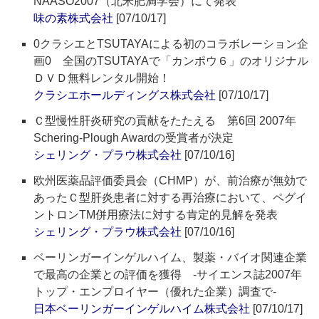
NAASO2007（北米肥満学会）にて発表”
味の素株式会社
[07/10/17]
0クラシエとTSUTAYAによる初のコラボレーション企
画0 全国のTSUTAYAで「カンポウ６」のオリジナル
ＤＶＤ無料レンタル開始！
クラシエホールディングス株式会社
[07/10/17]
Ｃ型慢性肝炎研究の貢献をたたえる 第6回 2007年
Schering-Plough Awardの受賞者が決定
シェリング・プラウ株式会社
[07/10/16]
欧州医薬品評価委員会（CHMP）が、前治療が無効で
あったＣ型肝炎患者に対する再治療において、ペグイ
ントロンTM併用療法に対する肯定的見解を発表
シェリング・プラウ株式会社
[07/10/16]
ベーリンガーインゲルハイム、製薬・バイオ関連企業
で最高の企業との評価を獲得 -サイエンス誌2007年
トップ・エンプロイヤー（優れた企業）調査で-
日本ベーリンガーインゲルハイム株式会社
[07/10/17]