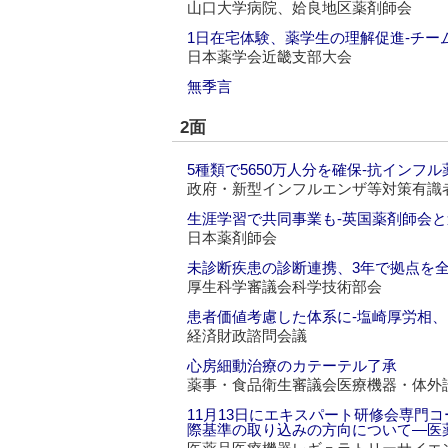
山口大学病院、姶良地区薬剤師会
1日在宅体験、薬学生の理解促進‐チー
日本薬学会近畿支部大会
無季言
2面
5種類で5650万人分を確保‐抗インフ
政府・新型インフルエンザ等対策有識
生涯学習で共同事業も‐英国薬剤師会
日本薬剤師会
未診断疾患の診断連携、3年で拠点を全
厚生科学審議会科学技術部会
患者価値考慮した体系に‐塩崎厚労相、
経済財政諮問会議
心房細動治療のカテーテル了承
薬事・食品衛生審議会医療機器・体外
11月13日にエキスパート研修会専門
際基準の取り込みの方向について―医