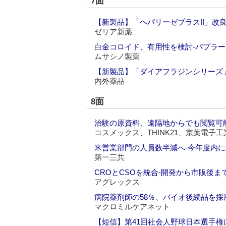
7面
【新製品】「ヘパリーゼプラスII」改
ゼリア新薬
白金コロイド、有用性を検討‐パプラ
ムサシノ製薬
【新製品】「ダイアフラジンシリーズ
内外薬品
8面
治験の原資料、遠隔地からでも閲覧可能
コスメックス、THINK21、京葉電子
米営業部門の人員数半減へ‐今年度内に最
第一三共
CROとCSOを統合‐開発から市販後ま
アグレックス
病院薬剤師の58％、バイオ後続品を採
マクロミルケアネット
【短信】第41回社会人野球日本選手権