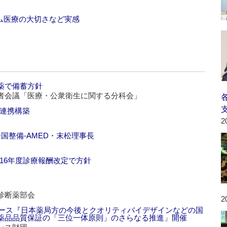
ム医療の大切さなど実感
ル薬で備蓄方針
者会議「医療・公衆衛生に関する分科会」
と連携構築
2
国整備‐AMED・末松理事長
16年度診療報酬改定で方針
診断薬部会
2
コース『日本薬局方の今後とクオリティバイデザインなどの国
薬品品質保証の「三位一体原則」のさらなる推進」開催