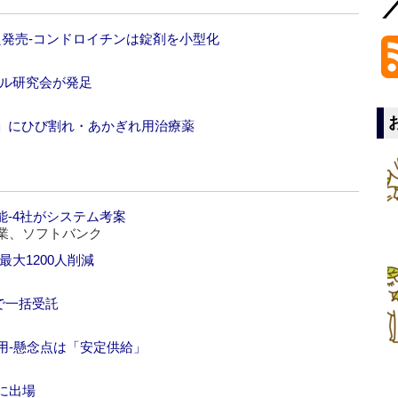
良発売‐コンドロイチンは錠剤を小型化
ール研究会が発足
」にひび割れ・あかぎれ用治療薬
‐4社がシステム考案
工業、ソフトバンク
大1200人削減
で一括受託
用‐懸念点は「安定供給」
に出場