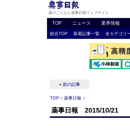
薬のことなら薬事日報ウェブサイト
TOP
ニュース
業界情報
総合TOP
新着記事一覧
全カテゴリ
« 前の記事
TOP
>
薬事日報
∨
薬事日報 2015/10/21