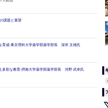
ンス財団
育の課題と展望
育成‐東京理科大学薬学部薬学部長 深井 文雄氏
多彩な教育‐摂南大学薬学部薬学部長 河野 武幸氏