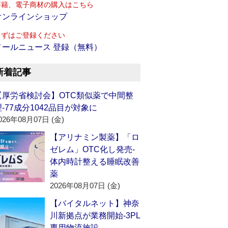
書籍、電子商材の購入はこちら
オンラインショップ
まずはご登録ください
メールニュース 登録（無料）
新着記事
【厚労省検討会】OTC類似薬で中間整
理‐77成分1042品目が対象に
026年08月07日 (金)
【アリナミン製薬】「ロ
ゼレム」OTC化し発売‐
体内時計整える睡眠改善
薬
2026年08月07日 (金)
【バイタルネット】神奈
川新拠点が業務開始‐3PL
専用物流施設