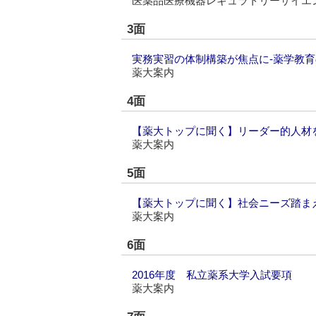
医薬品医療機器レギュラトリーサイエ
3面
実務実習の体制構築が焦点に‐薬学教
薬大案内
4面
【薬大トップに聞く】リーダー的人材を
薬大案内
5面
【薬大トップに聞く】社会ニーズ踏まえ
薬大案内
6面
2016年度 私立薬系大学入試要項
薬大案内