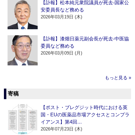
【訃報】松本純元衆院議員が死去‐国家公
安委員長など務める
2026年03月19日 (木)
【訃報】漆畑日薬元副会長が死去‐中医協
委員など務める
2026年03月09日 (月)
もっと見る »
寄稿
【ポスト・ブレグジット時代における英
国・EUの医薬品市場アクセスとコンプラ
イアンス】第4回…
2026年07月23日 (木)