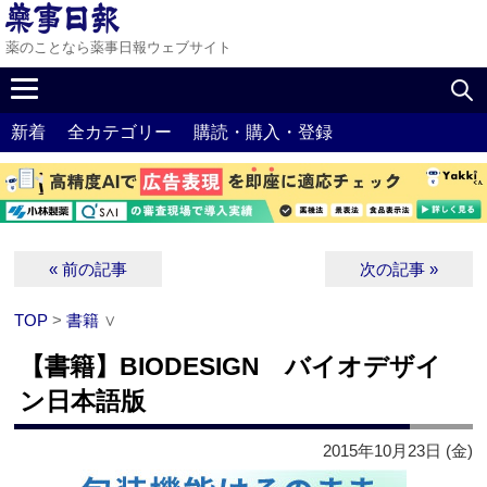
薬のことなら薬事日報ウェブサイト
新着
全カテゴリー
購読・購入・登録
« 前の記事
次の記事 »
TOP
>
書籍
∨
【書籍】BIODESIGN バイオデザイ
ン日本語版
2015年10月23日 (金)