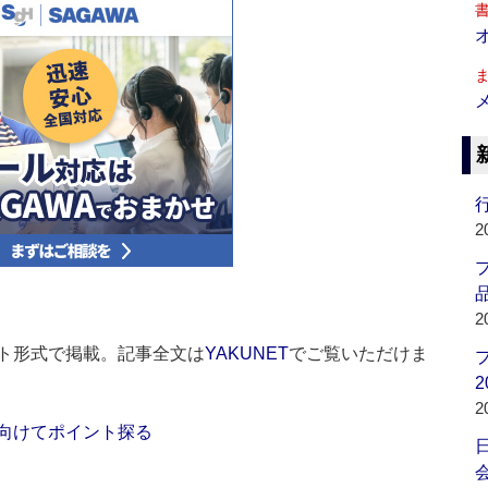
行
2
品
2
ト形式で掲載。記事全文は
YAKUNET
でご覧いただけま
2
2
向けてポイント探る
会