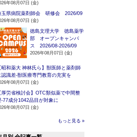
026年08月07日 (金)
埼玉県病院薬剤師会 研修会 2026/09
026年08月07日 (金)
徳島文理大学 徳島薬学
部 オープンキャンパ
ス 2026/08-2026/09
2026年08月07日 (金)
【昭和薬大 神林氏ら】獣医師と薬剤師
に認識差‐獣医療専門教育の充実を
026年08月07日 (金)
【厚労省検討会】OTC類似薬で中間整
理‐77成分1042品目が対象に
026年08月07日 (金)
もっと見る »