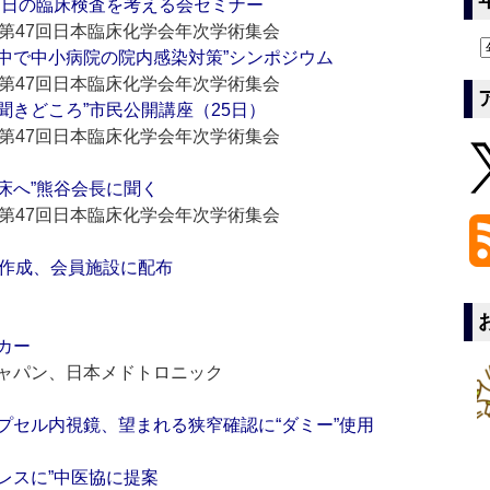
明日の臨床検査を考える会セミナー
第47回日本臨床化学会年次学術集会
で中小病院の院内感染対策”シンポジウム
第47回日本臨床化学会年次学術集会
きどころ”市民公開講座（25日）
第47回日本臨床化学会年次学術集会
へ”熊谷会長に聞く
第47回日本臨床化学会年次学術集会
を作成、会員施設に配布
カー
ャパン、日本メドトロニック
プセル内視鏡、望まれる狭窄確認に“ダミー”使用
スに”中医協に提案