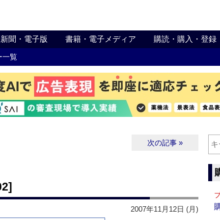
新聞・電子版
書籍・電子メディア
購読・購入・登録
ー一覧
次の記事 »
2]
2007年11月12日 (月)