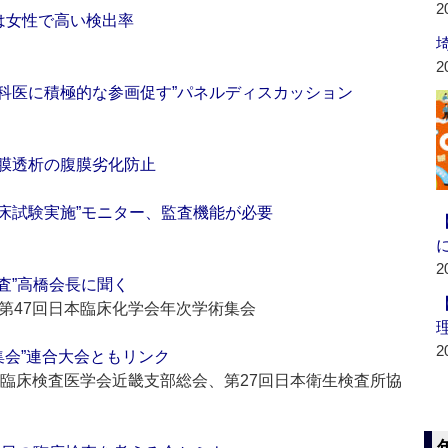
2
は女性で高い検出率
2
科医に積極的な参画促す”パネルディスカッション
膜透析の腹膜劣化防止
試験実施”モニター、監査機能が必要
2
”高橋会長に聞く
第47回日本臨床化学会年次学術集会
2
会”連合大会ともリンク
本臨床検査医学会近畿支部総会、第27回日本衛生検査所協