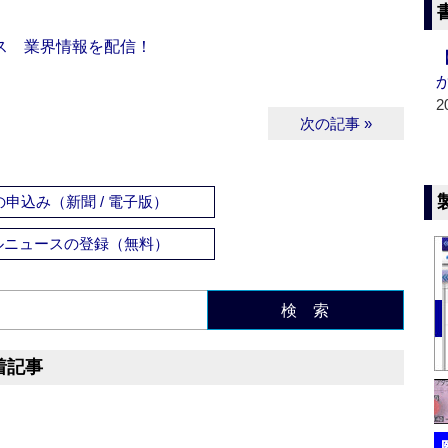
ス 業界情報を配信！
2
次の記事 »
申込み（新聞 / 電子版）
ルニュースの登録（無料）
検 索
着記事