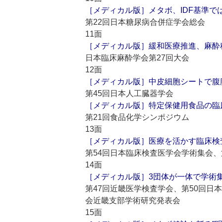
［メディカル版］メタボ、IDF基準で
第22回日本糖尿病合併症学会総会
11面
［メディカル版］緩和医療推進、麻酔
日本臨床麻酔学会第27回大会
12面
［メディカル版］中皮細胞シートで腹
第45回日本人工臓器学会
［メディカル版］特定保健用食品の臨床
第21回食品化学シンポジウム
13面
［メディカル版］医療を活かす臨床検査
第54回日本臨床検査医学会学術集会、
14面
［メディカル版］3団体が一体で学術集
第47回近畿医学検査学会、第50回日
会近畿支部学術研究発表会
15面