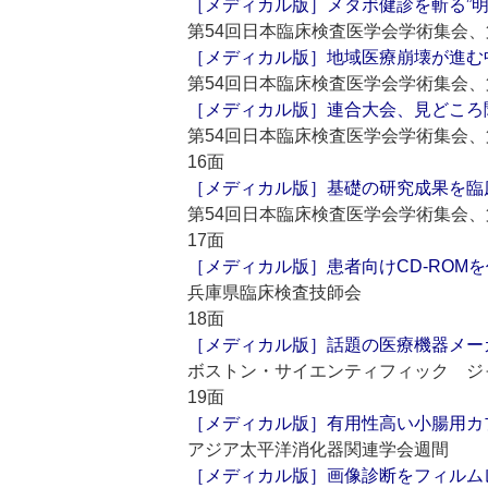
［メディカル版］メタボ健診を斬る”
第54回日本臨床検査医学会学術集会、
［メディカル版］地域医療崩壊が進む中
第54回日本臨床検査医学会学術集会、
［メディカル版］連合大会、見どころ聞
第54回日本臨床検査医学会学術集会、
16面
［メディカル版］基礎の研究成果を臨床
第54回日本臨床検査医学会学術集会、
17面
［メディカル版］患者向けCD-ROM
兵庫県臨床検査技師会
18面
［メディカル版］話題の医療機器メー
ボストン・サイエンティフィック ジ
19面
［メディカル版］有用性高い小腸用カ
アジア太平洋消化器関連学会週間
［メディカル版］画像診断をフィルムレ