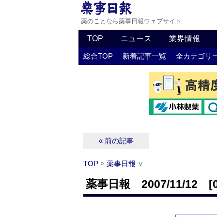
薬のことなら薬事日報ウェブサイト
TOP
ニュース
業界情報
総合TOP
新着記事一覧
全カテゴリ
« 前の記事
TOP
>
薬事日報
∨
薬事日報 2007/11/12 [0