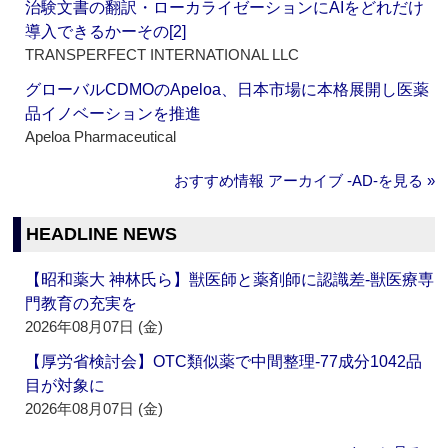
治験文書の翻訳・ローカライゼーションにAIをどれだけ
導入できるかーその[2]
TRANSPERFECT INTERNATIONAL LLC
グローバルCDMOのApeloa、日本市場に本格展開し医薬
品イノベーションを推進
Apeloa Pharmaceutical
おすすめ情報 アーカイブ ‐AD‐を見る »
HEADLINE NEWS
【昭和薬大 神林氏ら】獣医師と薬剤師に認識差‐獣医療専
門教育の充実を
2026年08月07日 (金)
【厚労省検討会】OTC類似薬で中間整理‐77成分1042品
目が対象に
2026年08月07日 (金)