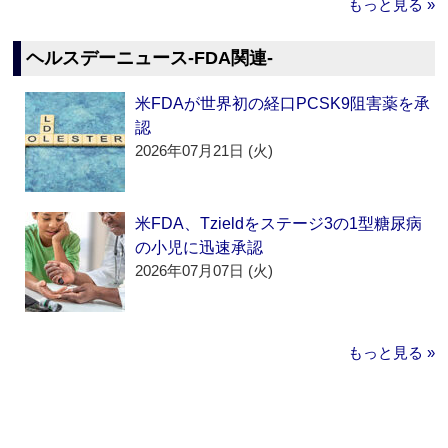
もっと見る »
ヘルスデーニュース‐FDA関連‐
米FDAが世界初の経口PCSK9阻害薬を承
認
2026年07月21日 (火)
米FDA、Tzieldをステージ3の1型糖尿病
の小児に迅速承認
2026年07月07日 (火)
もっと見る »