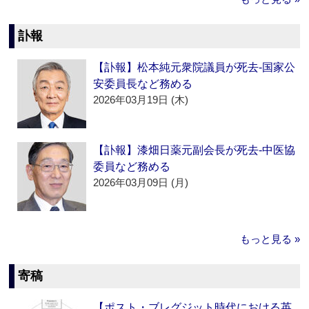
訃報
【訃報】松本純元衆院議員が死去‐国家公
安委員長など務める
2026年03月19日 (木)
【訃報】漆畑日薬元副会長が死去‐中医協
委員など務める
2026年03月09日 (月)
もっと見る »
寄稿
【ポスト・ブレグジット時代における英