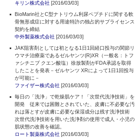
キリン株式会社
[2016/03/03]
BioMarin社とC型ナトリウム利尿ペプチドに関する軟
骨無形成症に対する用途特許の独占的サブライセンス
契約を締結
中外製薬株式会社
[2016/03/03]
JAK阻害剤としては初となる1日1回経口投与の関節リ
ウマチ治療薬であるゼルヤンツ(R)XR（一般名：トフ
ァシチニブ クエン酸塩）徐放製剤がFDA承認を取得
したことを発表－ゼルヤンツ XRによって1日1回投与
が可能に－
ファイザー株式会社
[2016/03/03]
毎日の「洗浄」で乾燥肌ケア！「次世代洗浄技術」を
開発 従来では困難とされていた、皮膚に不必要な汚
れは落とすが皮膚に必要な保湿成分は残す洗浄技術
次世代洗浄技術を用いた洗浄剤の使用で成人・小児の
肌状態の改善を確認。
ロート製薬株式会社
[2016/03/03]