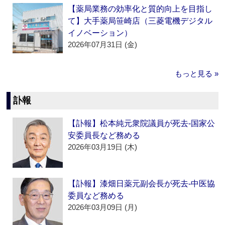
【薬局業務の効率化と質的向上を目指し
て】大手薬局笹崎店（三菱電機デジタル
イノベーション）
2026年07月31日 (金)
もっと見る »
訃報
【訃報】松本純元衆院議員が死去‐国家公
安委員長など務める
2026年03月19日 (木)
【訃報】漆畑日薬元副会長が死去‐中医協
委員など務める
2026年03月09日 (月)