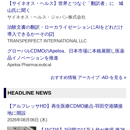
【サイネオス・ヘルス】世界とつなぐ「翻訳者」に 城
山氏に聞く
サイネオス・ヘルス・ジャパン株式会社
治験文書の翻訳・ローカライゼーションにAIをどれだけ
導入できるかーその[2]
TRANSPERFECT INTERNATIONAL LLC
グローバルCDMOのApeloa、日本市場に本格展開し医薬
品イノベーションを推進
Apeloa Pharmaceutical
おすすめ情報 アーカイブ ‐AD‐を見る »
HEADLINE NEWS
【アルフレッサHD】再生医療CDMO拠点‐羽田空港隣接
地に開設
2026年08月06日 (木)
【JACDS】3日間で11万人超が来場‐第26