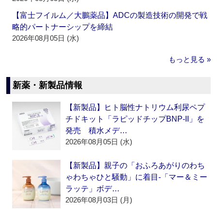
【富士フイルム／大鵬薬品】ADCの製造技術の開発で戦
略的パートナーシップを締結
2026年08月05日 (水)
もっと見る »
新薬・新製品情報
【新製品】ヒト脳性ナトリウム利尿ペプ
チドキット「ラピッドチップBNP-II」を
発売 積水メデ…
2026年08月05日 (水)
【新製品】親子の「おふろあがりのわち
ゃわちゃひと騒動」に着目‐「マー＆ミー
ラッテ」ボデ…
2026年08月03日 (月)